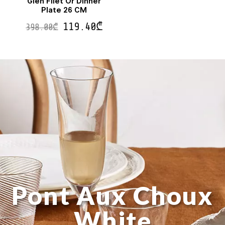
Gien Filet Or Dinner
Plate 26 CM
119.40
₾
398.00
₾
Pont Aux Choux
White