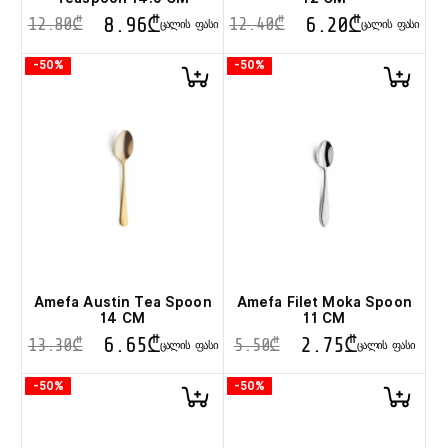
8.96
₾
6.20
₾
12.80
₾
12.40
₾
ᲪᲐᲚᲘᲡ ᲤᲐᲡᲘ
ᲪᲐᲚᲘᲡ ᲤᲐᲡᲘ
-50%
-50%
Amefa Austin Tea Spoon
Amefa Filet Moka Spoon
14 CM
11 CM
6.65
₾
2.75
₾
13.30
₾
5.50
₾
ᲪᲐᲚᲘᲡ ᲤᲐᲡᲘ
ᲪᲐᲚᲘᲡ ᲤᲐᲡᲘ
-50%
-50%