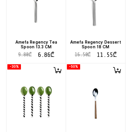
Amefa Regency Tea
Amefa Regency Dessert
Spoon 13.3 CM
Spoon 18 CM
6.86
₾
11.55
₾
9.80
₾
16.50
₾
-30%
-50%