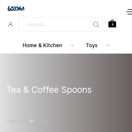
0
Home & Kitchen
Toys
Tea & Coffee Spoons
CONTAINS
67
ITEMS