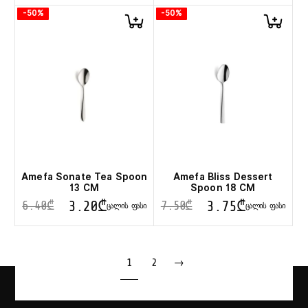
-50%
-50%
Amefa Sonate Tea Spoon
Amefa Bliss Dessert
13 CM
Spoon 18 CM
3.20
₾
3.75
₾
6.40
₾
7.50
₾
ᲪᲐᲚᲘᲡ ᲤᲐᲡᲘ
ᲪᲐᲚᲘᲡ ᲤᲐᲡᲘ
1
2
→