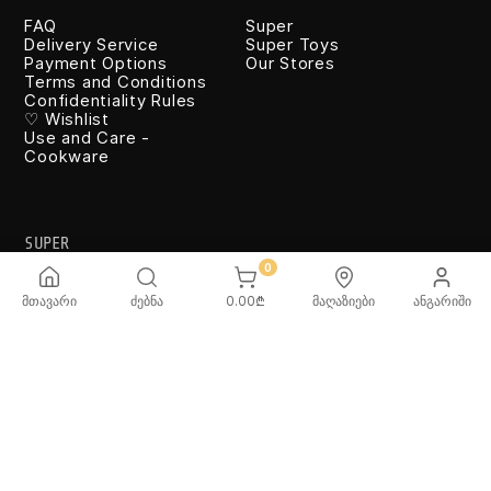
FAQ
Super
Delivery Service
Super Toys
Payment Options
Our Stores
Terms and Conditions
Confidentiality Rules
♡ Wishlist
Use and Care -
Cookware
SUPER
0
მთავარი
ძებნა
0.00
₾
მაღაზიები
ანგარიში
TOYS