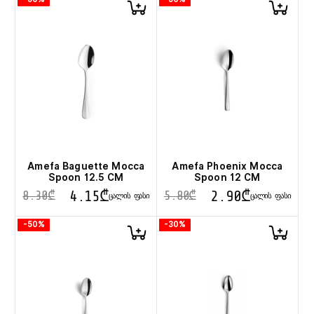
Amefa Baguette Mocca
Amefa Phoenix Mocca
Spoon 12.5 CM
Spoon 12 CM
4.15
₾
2.90
₾
8.30
₾
5.80
₾
ᲪᲐᲚᲘᲡ ᲤᲐᲡᲘ
ᲪᲐᲚᲘᲡ ᲤᲐᲡᲘ
-50%
-30%