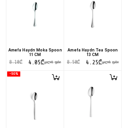
Amefa Haydn Moka Spoon
Amefa Haydn Tea Spoon
11 CM
13 CM
4.05
₾
4.25
₾
8.10
₾
8.50
₾
ᲪᲐᲚᲘᲡ ᲤᲐᲡᲘ
ᲪᲐᲚᲘᲡ ᲤᲐᲡᲘ
-50%