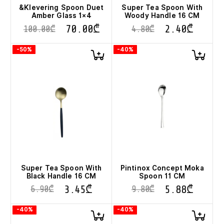
&Klevering Spoon Duet
Super Tea Spoon With
Amber Glass 1×4
Woody Handle 16 CM
70.00
₾
2.40
₾
100.00
₾
4.80
₾
-50%
-40%
Super Tea Spoon With
Pintinox Concept Moka
Black Handle 16 CM
Spoon 11 CM
3.45
₾
5.88
₾
6.90
₾
9.80
₾
-40%
-40%