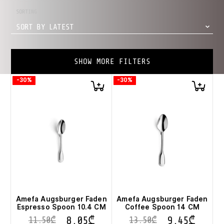
SORTING
SORT BY LATEST
SHOW MORE FILTERS
-30%
-30%
Amefa Augsburger Faden
Amefa Augsburger Faden
Espresso Spoon 10.4 CM
Coffee Spoon 14 CM
8.05
₾
9.45
₾
11.50
₾
13.50
₾