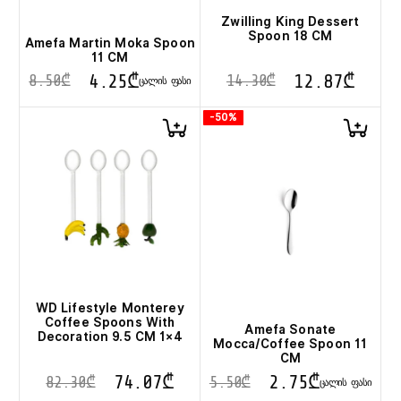
Zwilling King Dessert
Spoon 18 CM
Amefa Martin Moka Spoon
11 CM
4.25
₾
12.87
₾
8.50
₾
14.30
₾
ᲪᲐᲚᲘᲡ ᲤᲐᲡᲘ
-50%
WD Lifestyle Monterey
Coffee Spoons With
Amefa Sonate
Decoration 9.5 CM 1×4
Mocca/Coffee Spoon 11
CM
74.07
₾
2.75
₾
82.30
₾
5.50
₾
ᲪᲐᲚᲘᲡ ᲤᲐᲡᲘ