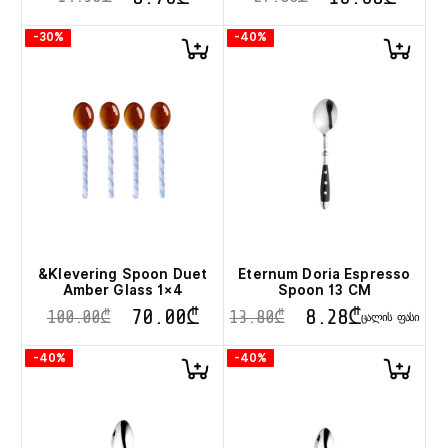
-30%
-40%
&Klevering Spoon Duet
Eternum Doria Espresso
Amber Glass 1×4
Spoon 13 CM
70.00
₾
8.28
₾
100.00
₾
13.80
₾
ᲪᲐᲚᲘᲡ ᲤᲐᲡᲘ
-40%
-40%