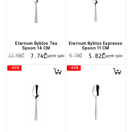
Eternum Byblos Tea
Eternum Byblos Espresso
Spoon 14 CM
Spoon 11 CM
7.74
₾
5.82
₾
12.90
₾
9.70
₾
ᲪᲐᲚᲘᲡ ᲤᲐᲡᲘ
ᲪᲐᲚᲘᲡ ᲤᲐᲡᲘ
-40%
-40%