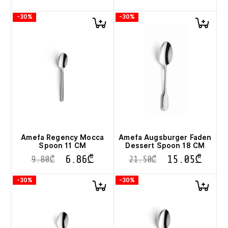
-30%
-30%
Amefa Regency Mocca
Amefa Augsburger Faden
Spoon 11 CM
Dessert Spoon 18 CM
6.86
₾
15.05
₾
9.80
₾
21.50
₾
-30%
-30%