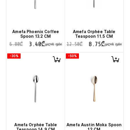
Amefa Phoenix Coffee
Amefa Orphée Table
Spoon 13.2 CM
Teaspoon 11.5 CM
3.40
₾
8.75
₾
6.80
₾
12.50
₾
ᲪᲐᲚᲘᲡ ᲤᲐᲡᲘ
ᲪᲐᲚᲘᲡ ᲤᲐᲡᲘ
-30%
-50%
Amefa Orphée Table
Amefa Austin Moka Spoon
Teaspoon 14.9 CM
12 CM