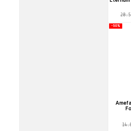
Eternum 
20.5
-50%
Amefa
Fo
14.