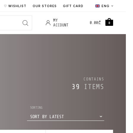
♡ WISHLIST
OUR STORES
GIFT CARD
ENG
MY
0.00
₾
0
ACCOUNT
CONTAINS
39
ITEMS
SORTING
SORT BY LATEST