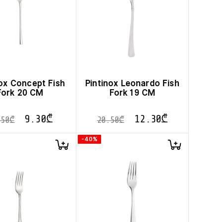
nox Concept Fish
Pintinox Leonardo Fish
Fork 20 CM
Fork 19 CM
9.30
₾
12.30
₾
.50
₾
20.50
₾
-40%