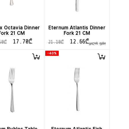
ox Octavia Dinner
Eternum Atlantis Dinner
Fork 21 CM
Fork 21 CM
17.70
₾
12.66
₾
50
₾
21.10
₾
ᲪᲐᲚᲘᲡ ᲤᲐᲡᲘ
-40%