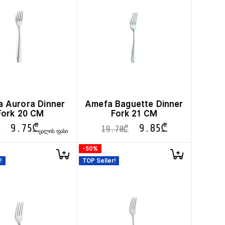
 Aurora Dinner
Amefa Baguette Dinner
Fork 20 CM
Fork 21 CM
9.75
₾
9.85
₾
19.70
₾
ᲪᲐᲚᲘᲡ ᲤᲐᲡᲘ
-50%
!
TOP Seller!