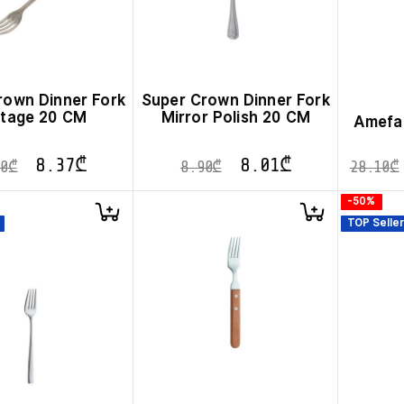
rown Dinner Fork
Super Crown Dinner Fork
ntage 20 CM
Mirror Polish 20 CM
Amefa 
8.37
₾
8.01
₾
0
₾
8.90
₾
28.10
₾
-50%
TOP Seller