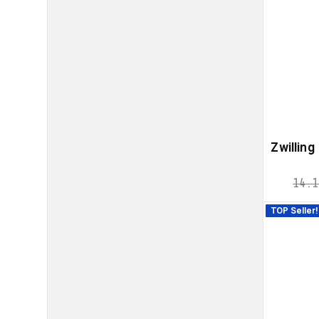
Zwilling
14.1
TOP Seller!