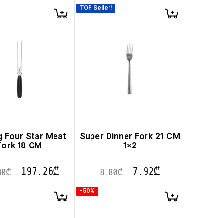
TOP Seller!
ng Four Star Meat
Super Dinner Fork 21 CM
Fork 18 CM
1×2
197.26
₾
7.92
₾
80
₾
8.80
₾
-50%