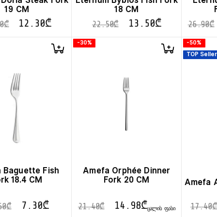
Doria Steak Fork
Eternum Byblos Fish Fork
Etern
19 CM
18 CM
12.30
₾
13.50
₾
0
₾
22.50
₾
26.90
₾
-30%
-50%
TOP Seller
 Baguette Fish
Amefa Orphée Dinner
rk 18.4 CM
Fork 20 CM
Amefa A
7.30
₾
14.98
₾
60
₾
21.40
₾
17.40
₾
ᲪᲐᲚᲘᲡ ᲤᲐᲡᲘ