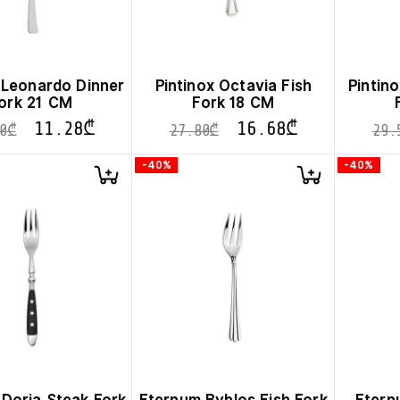
 Leonardo Dinner
Pintinox Octavia Fish
Pintin
ork 21 CM
Fork 18 CM
11.28
₾
16.68
₾
0
₾
27.80
₾
29.
-40%
-40%