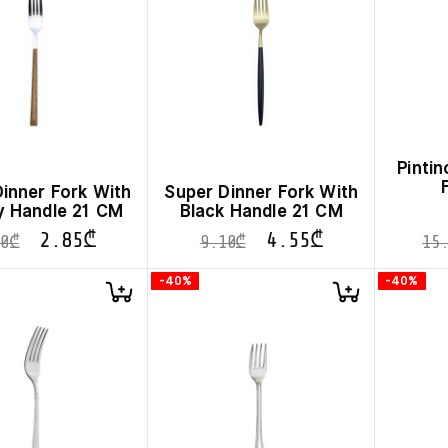
Pinti
inner Fork With
Super Dinner Fork With
 Handle 21 CM
Black Handle 21 CM
2.85
₾
4.55
₾
0
₾
9.10
₾
15
-40%
-40%