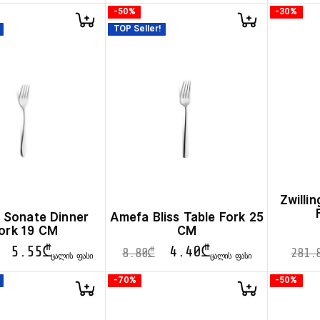
-50%
-30%
TOP Seller!
Zwilli
 Sonate Dinner
Amefa Bliss Table Fork 25
ork 19 CM
CM
5.55
₾
4.40
₾
8.80
₾
281.
ᲪᲐᲚᲘᲡ ᲤᲐᲡᲘ
ᲪᲐᲚᲘᲡ ᲤᲐᲡᲘ
-70%
-50%