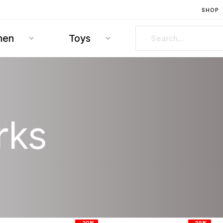
SHOP
hen
Toys
rks