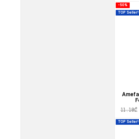
-50%
TOP Seller!
Amefa
F
11.10
₾
TOP Seller!