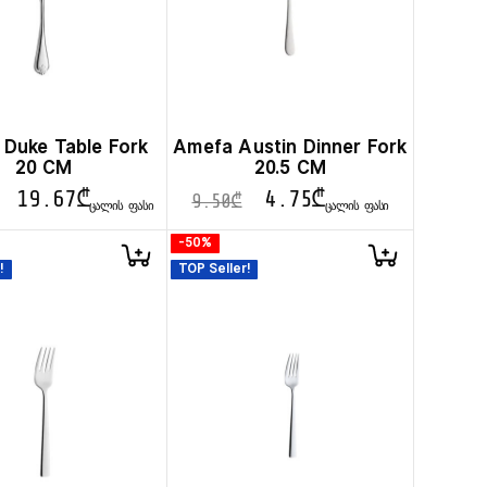
Duke Table Fork
Amefa Austin Dinner Fork
20 CM
20.5 CM
19.67
₾
4.75
₾
9.50
₾
ᲪᲐᲚᲘᲡ ᲤᲐᲡᲘ
ᲪᲐᲚᲘᲡ ᲤᲐᲡᲘ
-50%
!
TOP Seller!