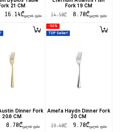
um Byblos Table
Eternum Atlantis Fish
Fork 21 CM
Fork 19 CM
16.14
₾
8.70
₾
14.50
₾
ᲪᲐᲚᲘᲡ ᲤᲐᲡᲘ
ᲪᲐᲚᲘᲡ ᲤᲐᲡᲘ
-50%
!
TOP Seller!
ustin Dinner Fork
Amefa Haydn Dinner Fork
20.6 CM
20 CM
8.70
₾
9.70
₾
19.40
₾
ᲪᲐᲚᲘᲡ ᲤᲐᲡᲘ
ᲪᲐᲚᲘᲡ ᲤᲐᲡᲘ