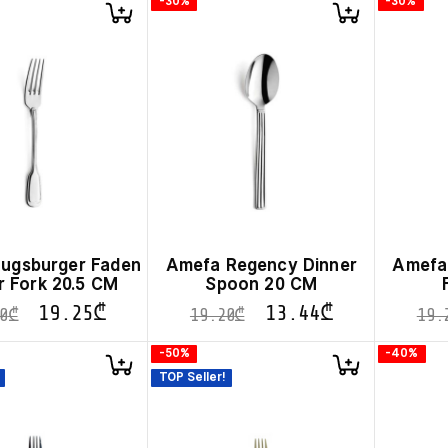
-30%
-30%
ugsburger Faden
Amefa Regency Dinner
Amefa
r Fork 20.5 CM
Spoon 20 CM
19.25
₾
13.44
₾
0
₾
19.20
₾
19.
-50%
-40%
TOP Seller!