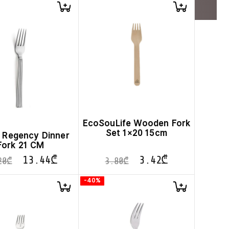
EcoSouLife Wooden Fork
Set 1×20 15cm
 Regency Dinner
Fork 21 CM
13.44
₾
3.42
₾
20
₾
3.80
₾
-40%