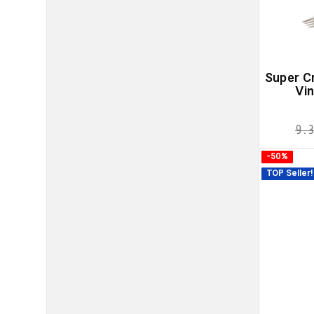
Super C
Vi
9.3
-50%
TOP Seller!