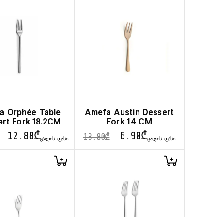
a Orphée Table
Amefa Austin Dessert
rt Fork 18.2CM
Fork 14 CM
12.88
₾
6.90
₾
13.80
₾
ᲪᲐᲚᲘᲡ ᲤᲐᲡᲘ
ᲪᲐᲚᲘᲡ ᲤᲐᲡᲘ