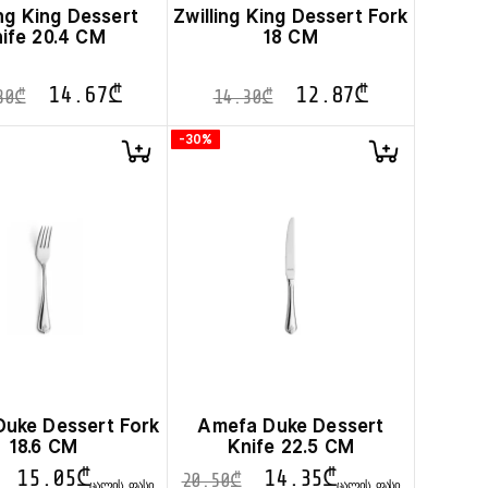
ing King Dessert
Zwilling King Dessert Fork
nife 20.4 CM
18 CM
14.67
₾
12.87
₾
30
₾
14.30
₾
-30%
uke Dessert Fork
Amefa Duke Dessert
18.6 CM
Knife 22.5 CM
15.05
₾
14.35
₾
20.50
₾
ᲪᲐᲚᲘᲡ ᲤᲐᲡᲘ
ᲪᲐᲚᲘᲡ ᲤᲐᲡᲘ