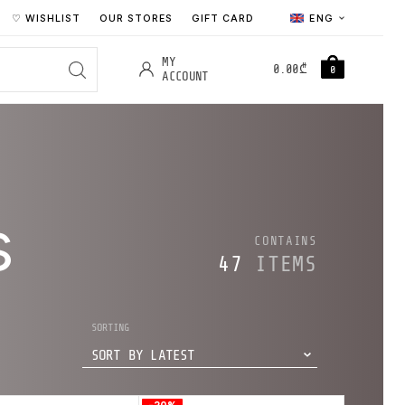
♡ WISHLIST
OUR STORES
GIFT CARD
ENG
MY
0.00
₾
0
ACCOUNT
s
CONTAINS
47
ITEMS
SORTING
SORT BY LATEST