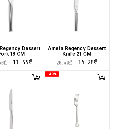
Regency Dessert
Amefa Regency Dessert
Fork 18 CM
Knife 21 CM
11.55
₾
14.28
₾
50
₾
20.40
₾
-40%