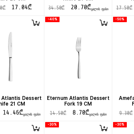
17.04
₾
20.70
₾
0
₾
34.50
₾
17.50
₾
ᲪᲐᲚᲘᲡ ᲤᲐᲡᲘ
-40%
-50%
Atlantis Dessert
Eternum Atlantis Dessert
Amefa
nife 21 CM
Fork 19 CM
14.46
₾
8.70
₾
14.50
₾
9.30
₾
ᲪᲐᲚᲘᲡ ᲤᲐᲡᲘ
ᲪᲐᲚᲘᲡ ᲤᲐᲡᲘ
-30%
-30%