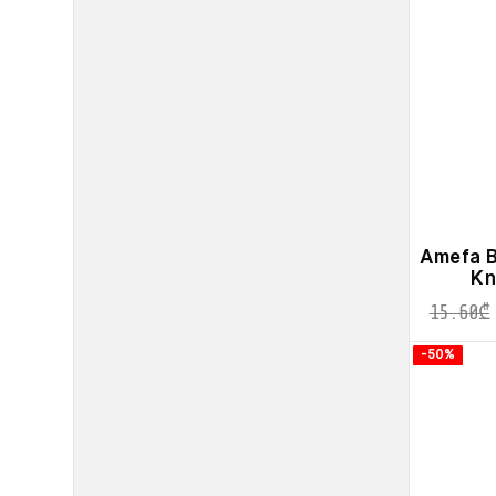
Amefa B
Kn
15.60
₾
-50%