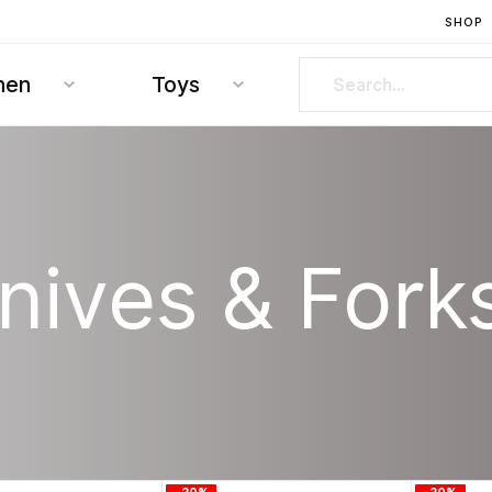
SHOP
hen
Toys
nives & Fork