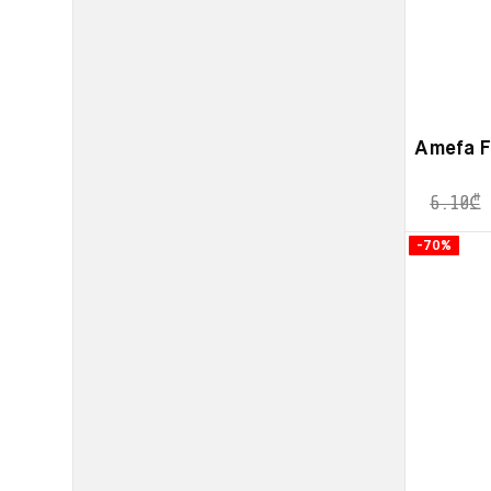
Amefa Fi
6.10
₾
-70%