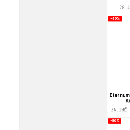
28.4
-40%
Eternum 
K
24.10
₾
-50%