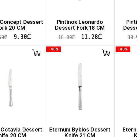
 Concept Dessert
Pintinox Leonardo
Pin
ork 20 CM
Dessert Fork 18 CM
Desse
9.30
₾
11.28
₾
50
₾
18.80
₾
30.
-40%
-40%
 Octavia Dessert
Eternum Byblos Dessert
Etern
nife 20 CM
Knife 21 CM
K