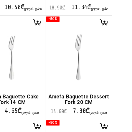
10.50
₾
11.34
₾
18.90
₾
ᲪᲐᲚᲘᲡ ᲤᲐᲡᲘ
ᲪᲐᲚᲘᲡ ᲤᲐᲡᲘ
-50%
 Baguette Cake
Amefa Baguette Dessert
Fork 14 CM
Fork 20 CM
4.65
₾
7.30
₾
14.60
₾
ᲪᲐᲚᲘᲡ ᲤᲐᲡᲘ
ᲪᲐᲚᲘᲡ ᲤᲐᲡᲘ
-50%