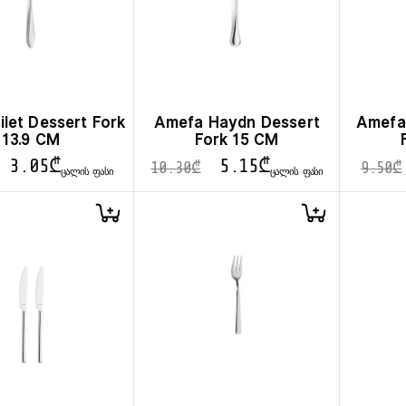
let Dessert Fork
Amefa Haydn Dessert
Amefa
13.9 CM
Fork 15 CM
3.05
₾
5.15
₾
10.30
₾
9.50
₾
ᲪᲐᲚᲘᲡ ᲤᲐᲡᲘ
ᲪᲐᲚᲘᲡ ᲤᲐᲡᲘ