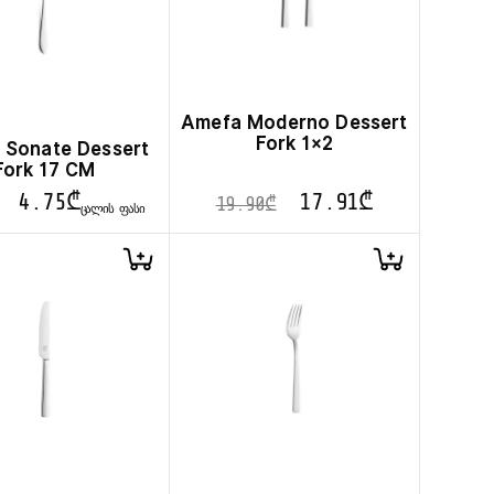
Amefa Moderno Dessert
Fork 1×2
 Sonate Dessert
Fork 17 CM
4.75
₾
17.91
₾
19.90
₾
ᲪᲐᲚᲘᲡ ᲤᲐᲡᲘ