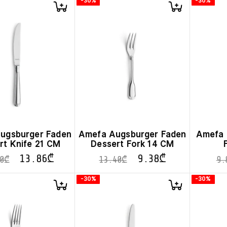
-30%
-30%
ugsburger Faden
Amefa Augsburger Faden
Amefa 
rt Knife 21 CM
Dessert Fork 14 CM
13.86
₾
9.38
₾
0
₾
13.40
₾
9.
-30%
-30%