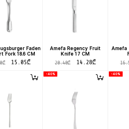
ugsburger Faden
Amefa Regency Fruit
Amefa 
t Fork 18.6 CM
Knife 17 CM
15.05
₾
14.28
₾
0
₾
20.40
₾
16.
-40%
-40%