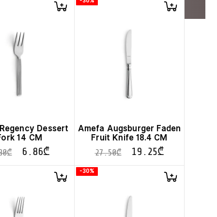
-30%
Regency Dessert
Amefa Augsburger Faden
Fork 14 CM
Fruit Knife 18.4 CM
6.86
₾
19.25
₾
80
₾
27.50
₾
-30%