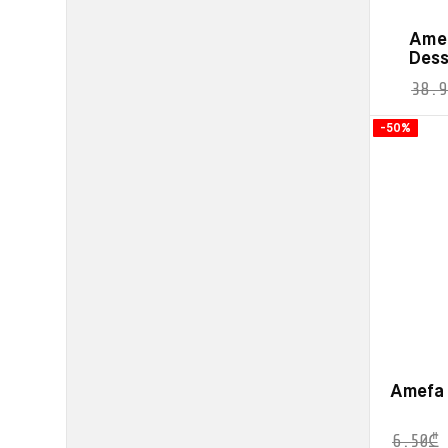
Ame
Dess
38.9
-50%
Amefa 
6.50
₾