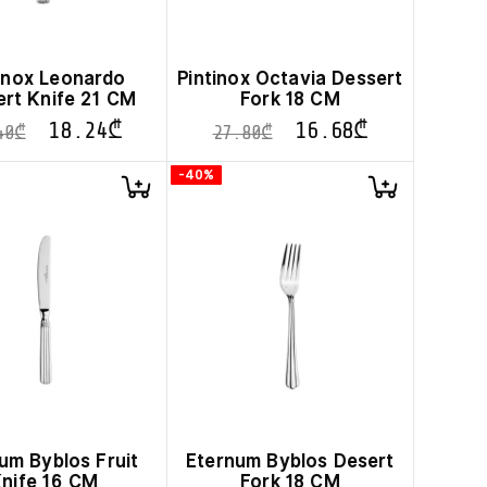
tinox Leonardo
Pintinox Octavia Dessert
rt Knife 21 CM
Fork 18 CM
18.24
₾
16.68
₾
40
₾
27.80
₾
-40%
um Byblos Fruit
Eternum Byblos Desert
nife 16 CM
Fork 18 CM