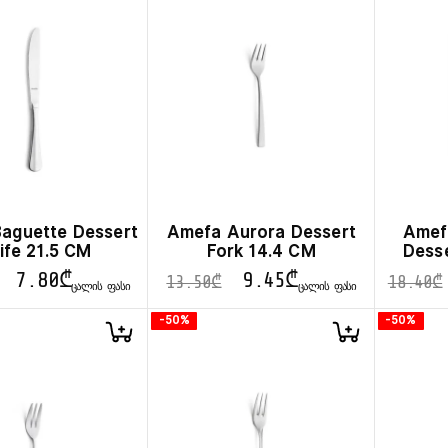
aguette Dessert
Amefa Aurora Dessert
Amef
ife 21.5 CM
Fork 14.4 CM
Desse
7.80
₾
9.45
₾
13.50
₾
18.40
₾
ᲪᲐᲚᲘᲡ ᲤᲐᲡᲘ
ᲪᲐᲚᲘᲡ ᲤᲐᲡᲘ
-50%
-50%