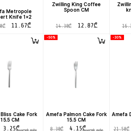
Zwilling King Coffee
Zwill
Spoon CM
k
fa Metropole
ert Knife 1×2
11.67
₾
12.87
₾
0
₾
14.30
₾
16.
-50%
-30%
Bliss Cake Fork
Amefa Palmon Cake Fork
Amefa D
15.5 CM
15.5 CM
3.25
₾
4.15
₾
8.30
₾
21.50
₾
ᲪᲐᲚᲘᲡ ᲤᲐᲡᲘ
ᲪᲐᲚᲘᲡ ᲤᲐᲡᲘ