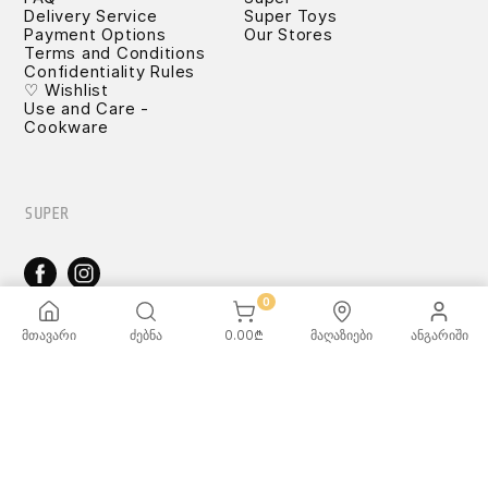
Delivery Service
Super Toys
Payment Options
Our Stores
Terms and Conditions
Confidentiality Rules
♡ Wishlist
Use and Care -
Cookware
SUPER
0
TOYS
მთავარი
ძებნა
0.00
₾
მაღაზიები
ანგარიში