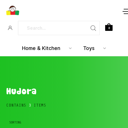
0
Home & Kitchen
Toys
Hudora
CONTAINS
3
ITEMS
SORTING