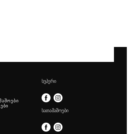
ᲡᲣᲞᲔᲠᲘ
მაშოები
იები
ᲡᲐᲗᲐᲛᲐᲨᲝᲔᲑᲘ