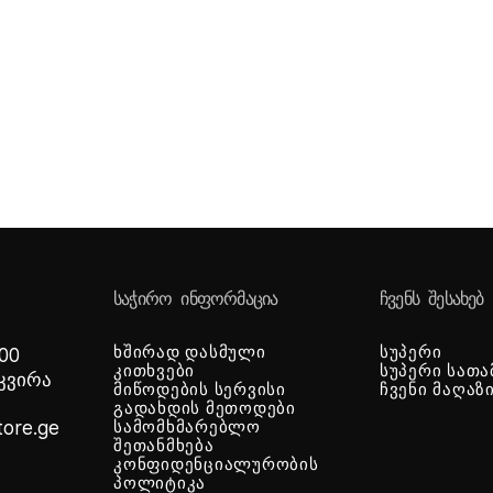
ᲡᲐᲭᲘᲠᲝ ᲘᲜᲤᲝᲠᲛᲐᲪᲘᲐ
ᲩᲕᲔᲜᲡ ᲨᲔᲡᲐᲮᲔᲑ
ხშირად დასმული
სუპერი
 00
კითხვები
სუპერი სათა
-კვირა
მიწოდების სერვისი
ჩვენი მაღაზ
გადახდის მეთოდები
tore.ge
სამომხმარებლო
შეთანმხება
კონფიდენციალურობის
პოლიტიკა