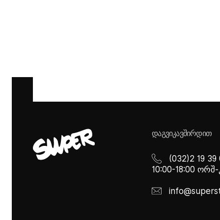
ᲓᲐᲒᲕᲘᲙᲐᲕᲨᲘᲠᲓᲘᲗ
(032)2 19 39
10:00-18:00 ორშ
info@supers