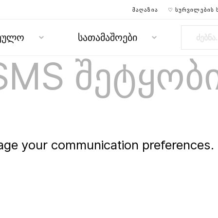
ᲛᲐᲦᲐᲖᲘᲐ
♡ ᲡᲣᲠᲕᲘᲚᲔᲑᲘᲡ 
რეულო
სათამაშოები
SMS შეტყობ
ge your communication preferences.