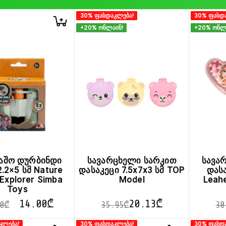
30% ფასდაკლება!
30% ფასდ
+20% ონლაინ!
+20% ონლ
აშო დურბინდი
სავარცხელი სარკით
სავა
2.2×5 სმ Nature
დასაკეცი 7.5x7x3 სმ TOP
დასა
Explorer Simba
Model
Leah
Toys
14.00
₾
20.13
₾
0
₾
35.95
₾
30
This
კლება!
30% ფასდაკლება!
30% ფასდ