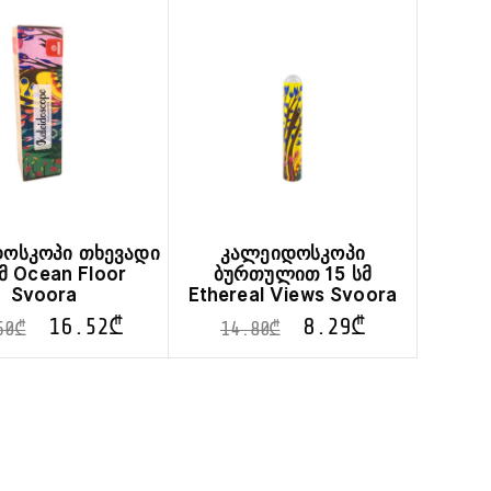
variants.
variants.
The
The
options
options
may
may
be
be
chosen
chosen
on
on
the
the
product
product
page
page
ოსკოპი თხევადი
კალეიდოსკოპი
სმ Ocean Floor
ბურთულით 15 სმ
Svoora
Ethereal Views Svoora
16.52
₾
8.29
₾
50
₾
14.80
₾