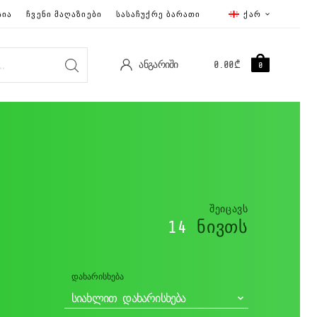
ᲡᲘᲐ
ᲩᲕᲔᲜᲘ ᲛᲐᲦᲐᲖᲘᲔᲑᲘ
ᲡᲐᲡᲐᲩᲣᲥᲠᲔ ᲑᲐᲠᲐᲗᲘ
ᲥᲐᲠ
ᲐᲜᲒᲐᲠᲘᲨᲘ
0.00
₾
0
ᲨᲔᲘᲪᲐᲕᲡ
14
ᲜᲘᲕᲗᲡ
ᲓᲐᲮᲐᲠᲘᲡᲮᲔᲑᲐ
ᲡᲘᲐᲮᲚᲘᲗ ᲓᲐᲮᲐᲠᲘᲡᲮᲔᲑᲐ