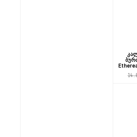
კა
ბურ
Ethere
14.