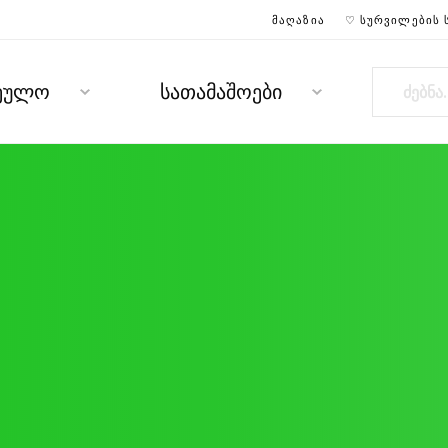
ᲛᲐᲦᲐᲖᲘᲐ
♡ ᲡᲣᲠᲕᲘᲚᲔᲑᲘᲡ 
რეულო
სათამაშოები