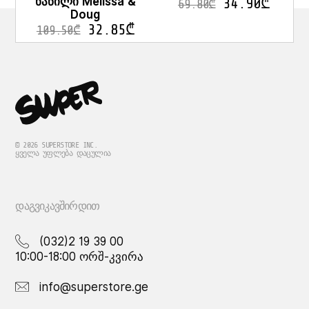
ნაწილი Melissa &
34.90
₾
69.80
₾
Doug
32.85
₾
109.50
₾
© 2026 SUPERSTORE INC.
ᲧᲕᲔᲚᲐ ᲣᲤᲚᲔᲑᲐ ᲓᲐᲪᲣᲚᲘᲐ
ᲓᲐᲒᲕᲘᲙᲐᲕᲨᲘᲠᲓᲘᲗ
(032)2 19 39 00
10:00-18:00 ორშ-კვირა
info@superstore.ge