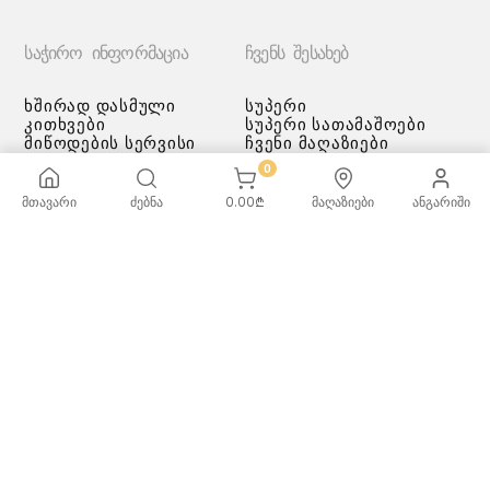
ᲡᲐᲭᲘᲠᲝ ᲘᲜᲤᲝᲠᲛᲐᲪᲘᲐ
ᲩᲕᲔᲜᲡ ᲨᲔᲡᲐᲮᲔᲑ
ხშირად დასმული
სუპერი
კითხვები
სუპერი სათამაშოები
მიწოდების სერვისი
ჩვენი მაღაზიები
გადახდის მეთოდები
0
სამომხმარებლო
შეთანმხება
მთავარი
ძებნა
0.00
₾
მაღაზიები
ანგარიში
კონფიდენციალურობის
პოლიტიკა
♡ სურვილების სია
ქვაბებისა და ტაფების
მოვლა/გამოყენება -
რეკომენდაციები
ᲡᲣᲞᲔᲠᲘ