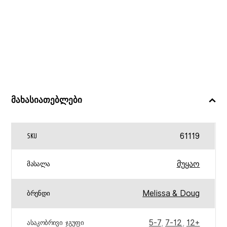
მახასიათებლები
61119
SKU
მუყაო
ᲛᲐᲡᲐᲚᲐ
Melissa & Doug
ᲑᲠᲔᲜᲓᲘ
5-7
,
7-12
,
12+
ᲐᲡᲐᲙᲝᲑᲠᲘᲕᲘ ᲯᲒᲣᲤᲘ