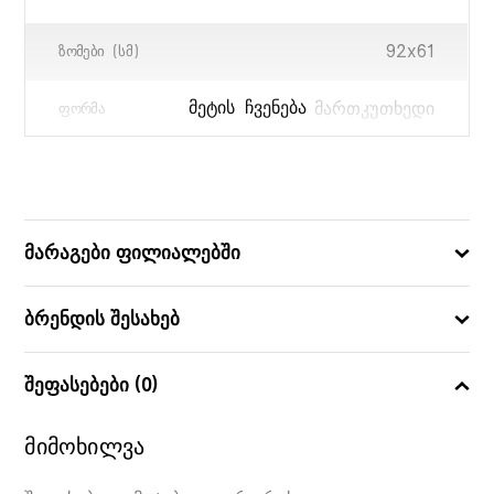
92x61
ᲖᲝᲛᲔᲑᲘ (ᲡᲛ)
მართკუთხედი
ᲛᲔᲢᲘᲡ ᲩᲕᲔᲜᲔᲑᲐ
ᲤᲝᲠᲛᲐ
30.5x24x7.6
ᲧᲣᲗᲘᲡ ᲖᲝᲛᲔᲑᲘ (ᲡᲛ)
მარაგები ფილიალებში
ბრენდის შესახებ
შეფასებები (0)
მიმოხილვა