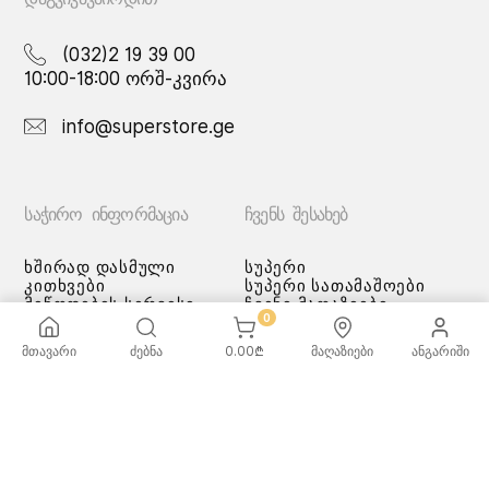
(032)2 19 39 00
10:00-18:00 ორშ-კვირა
info@superstore.ge
ᲡᲐᲭᲘᲠᲝ ᲘᲜᲤᲝᲠᲛᲐᲪᲘᲐ
ᲩᲕᲔᲜᲡ ᲨᲔᲡᲐᲮᲔᲑ
ხშირად დასმული
სუპერი
კითხვები
სუპერი სათამაშოები
მიწოდების სერვისი
ჩვენი მაღაზიები
0
გადახდის მეთოდები
სამომხმარებლო
მთავარი
ძებნა
0.00
₾
მაღაზიები
ანგარიში
შეთანმხება
კონფიდენციალურობის
პოლიტიკა
♡ სურვილების სია
ქვაბებისა და ტაფების
მოვლა/გამოყენება -
რეკომენდაციები