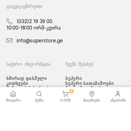
ᲓᲐᲒᲕᲘᲙᲐᲕᲨᲘᲠᲓᲘᲗ
(032)2 19 39 00
10:00-18:00 ორშ-კვირა
info@superstore.ge
ᲡᲐᲭᲘᲠᲝ ᲘᲜᲤᲝᲠᲛᲐᲪᲘᲐ
ᲩᲕᲔᲜᲡ ᲨᲔᲡᲐᲮᲔᲑ
ხშირად დასმული
სუპერი
კითხვები
სუპერი სათამაშოები
მიწოდების სერვისი
ჩვენი მაღაზიები
0
გადახდის მეთოდები
სამომხმარებლო
მთავარი
ძებნა
0.00
₾
მაღაზიები
ანგარიში
შეთანმხება
კონფიდენციალურობის
პოლიტიკა
♡ სურვილების სია
ქვაბებისა და ტაფების
მოვლა/გამოყენება -