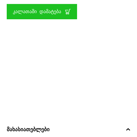
ᲡᲐᲑᲐᲖᲘᲡᲝ
CAYRO
ᲙᲐᲚᲐᲗᲐᲨᲘ ᲓᲐᲛᲐᲢᲔᲑᲐ
მახასიათებლები