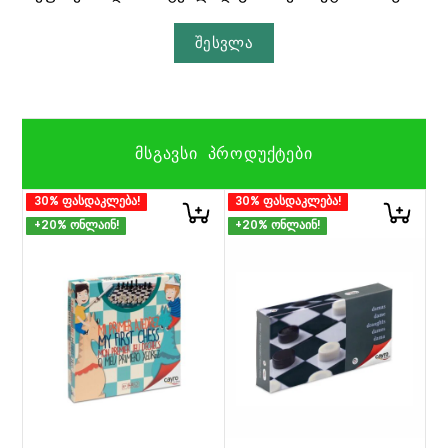
შესვლა
ᲛᲡᲒᲐᲕᲡᲘ ᲞᲠᲝᲓᲣᲥᲢᲔᲑᲘ
30% ფასდაკლება!
30% ფასდაკლება!
+20% ონლაინ!
+20% ონლაინ!