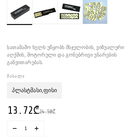
სათამაშო ხელს უწყობს მსჯელობის, ვიზუალური
აღქმის, მოტორული და გონებრივი უნარების
განვითარებას.
მასალა
პლასტმასი,ფისი
13.72
₾
24.50
₾
ᲠᲐᲝᲓᲔᲜᲝᲑᲐ:
ᲓᲝᲛᲘᲜᲝ
ᲙᲚᲐᲡᲘᲙᲣᲠᲘ