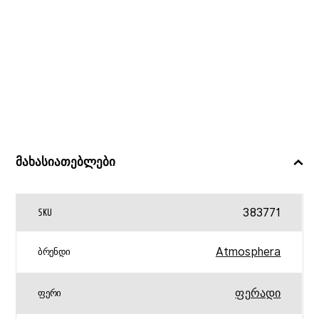
მახასიათებლები
383771
SKU
Atmosphera
ᲑᲠᲔᲜᲓᲘ
ფერადი
ᲤᲔᲠᲘ