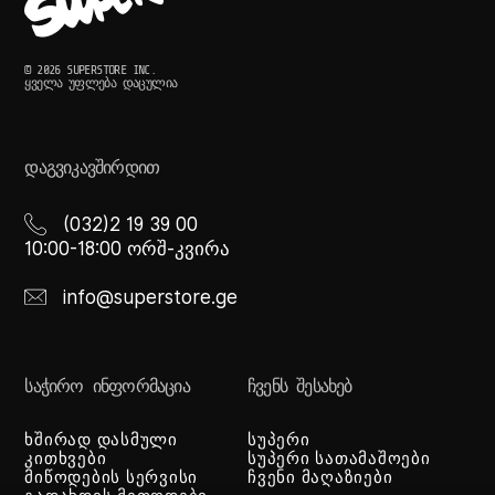
© 2026 SUPERSTORE INC.
ᲧᲕᲔᲚᲐ ᲣᲤᲚᲔᲑᲐ ᲓᲐᲪᲣᲚᲘᲐ
ᲓᲐᲒᲕᲘᲙᲐᲕᲨᲘᲠᲓᲘᲗ
(032)2 19 39 00
10:00-18:00 ორშ-კვირა
info@superstore.ge
ᲡᲐᲭᲘᲠᲝ ᲘᲜᲤᲝᲠᲛᲐᲪᲘᲐ
ᲩᲕᲔᲜᲡ ᲨᲔᲡᲐᲮᲔᲑ
ხშირად დასმული
სუპერი
კითხვები
სუპერი სათამაშოები
მიწოდების სერვისი
ჩვენი მაღაზიები