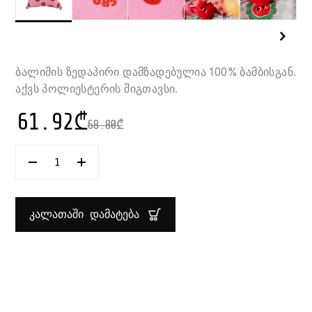
ბალიშის ზედაპირი დამზადებულია 100% ბამბისგან.
აქვს პოლიესტერის შიგთავსი.
61.92
₾
68.80
₾
ᲠᲐᲝᲓᲔᲜᲝᲑᲐ:
ᲓᲔᲙᲝᲠᲐᲢᲘᲣᲚᲘ
ᲑᲐᲚᲘᲨᲘ
40X40
ᲡᲛ
ᲙᲐᲚᲐᲗᲐᲨᲘ ᲓᲐᲛᲐᲢᲔᲑᲐ
CHA
CHA
POP
ATMOSPHERA