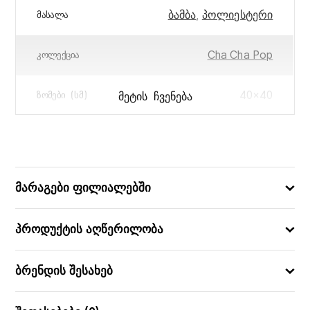
ბამბა
,
პოლიესტერი
ᲛᲐᲡᲐᲚᲐ
Cha Cha Pop
ᲙᲝᲚᲔᲥᲪᲘᲐ
40×40
ᲛᲔᲢᲘᲡ ᲩᲕᲔᲜᲔᲑᲐ
ᲖᲝᲛᲔᲑᲘ (ᲡᲛ)
3560231048242
ᲑᲐᲠᲙᲝᲓᲘ
მარაგები ფილიალებში
პროდუქტის აღწერილობა
ბრენდის შესახებ