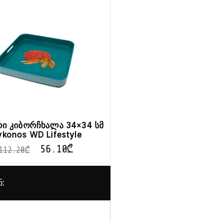
ი კიბორჩხალა 34×34 სმ
konos WD Lifestyle
56.10
₾
112.20
₾
ნ: