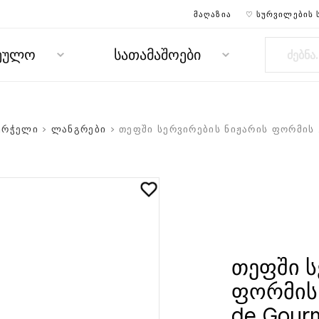
ᲛᲐᲦᲐᲖᲘᲐ
♡ ᲡᲣᲠᲕᲘᲚᲔᲑᲘᲡ 
რეულო
სათამაშოები
ურჭელი
>
ლანგრები
> თეფში სერვირების ნიჟარის ფორმის 2
თეფში ს
ფორმის 
de Gour