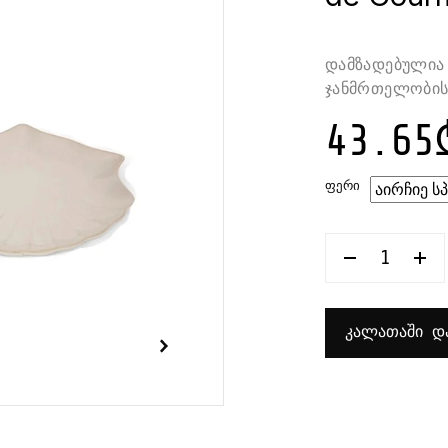
დამზადებულია 
ჯანმრთელობისთ
43.65
ᲤᲔᲠᲘ
ᲠᲐᲝᲓᲔᲜᲝ
ᲗᲔᲤᲨᲘ
ᲡᲔᲠᲕᲘᲠᲔᲑ
ᲜᲘᲟᲐᲠᲘᲡ
ᲤᲝᲠᲛᲘᲡ
ᲙᲐᲚᲐᲗᲐᲨᲘ ᲓᲐ
25X23
ᲡᲛ
OCEANIA
SECRET
DE
GOURMET