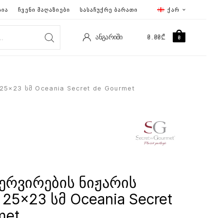
ᲡᲘᲐ
ᲩᲕᲔᲜᲘ ᲛᲐᲦᲐᲖᲘᲔᲑᲘ
ᲡᲐᲡᲐᲩᲣᲥᲠᲔ ᲑᲐᲠᲐᲗᲘ
ᲥᲐᲠ
ᲐᲜᲒᲐᲠᲘᲨᲘ
0.00
₾
0
5×23 სმ Oceania Secret de Gourmet
ერვირების ნიჟარის
25×23 სმ Oceania Secret
met