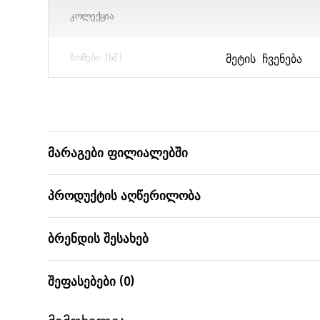
ᲙᲝᲚᲔᲥᲪᲘᲐ
ᲛᲔᲢᲘᲡ ᲩᲕᲔᲜᲔᲑᲐ
ᲖᲝᲛᲔᲑᲘ (ᲡᲛ)
ᲑᲐᲠᲙᲝᲓᲘ
მარაგები ფილიალებში
პროდუქტის აღწერილობა
ბრენდის შესახებ
შეფასებები (0)