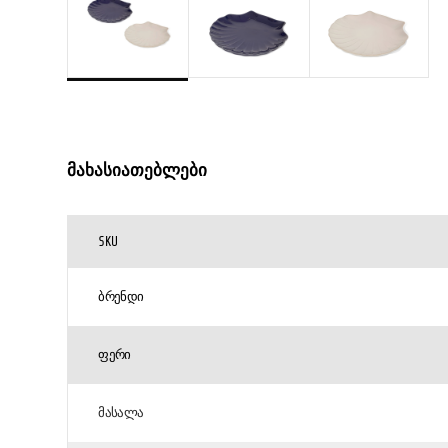
მახასიათებლები
SKU
ᲑᲠᲔᲜᲓᲘ
ᲤᲔᲠᲘ
ᲛᲐᲡᲐᲚᲐ