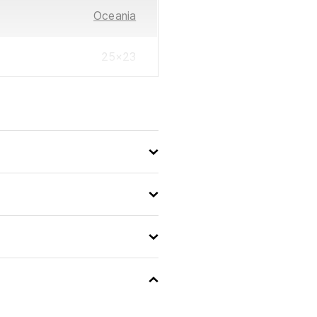
Oceania
25×23
3560231046040