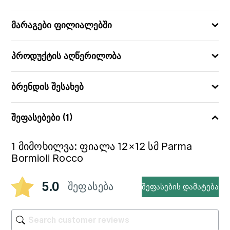
12x12
ᲖᲝᲛᲔᲑᲘ (ᲡᲛ)
მარაგები ფილიალებში
გამოიყენება მიკროტალღურ
ღუმელში
პროდუქტის აღწერილობა
ᲛᲐᲮᲐᲡᲘᲐᲗᲔᲑᲚᲔᲑᲘ
გამოიყენება ჭურჭლის
სარეცხ მანქანაში
ბრენდის შესახებ
შეფასებები (1)
1 მიმოხილვა:
ფიალა 12×12 სმ Parma
Bormioli Rocco
5.0
შეფასება
შეფასების დამატება