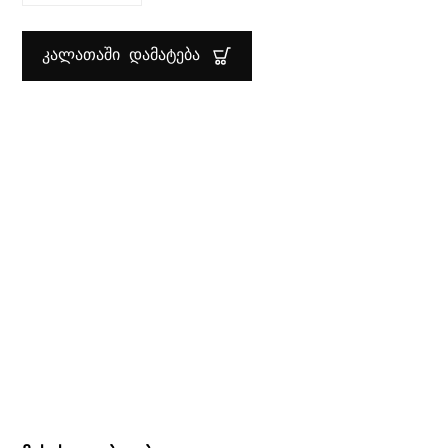
ᲤᲘᲐᲚᲐ
12X12
ᲡᲛ
PARMA
ᲙᲐᲚᲐᲗᲐᲨᲘ ᲓᲐᲛᲐᲢᲔᲑᲐ
BORMIOLI
ROCCO