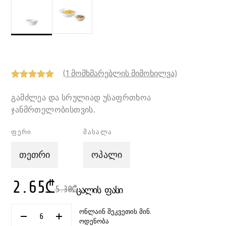
(
1
მომხმარებლის მიმოხილვა)
Rated
1
5.00
out of 5
გამძლეა და სრულიად უსაფრთხოა
based on
ჯანმრთელობისთვის.
customer
rating
ფერი
მასალა
თეთრი
ოპალი
2.65
₾
5.30
₾
ᲪᲐᲚᲘᲡ ᲤᲐᲡᲘ
ონლაინ შეკვეთის მინ.
ᲠᲐᲝᲓᲔᲜᲝᲑᲐ:
ოდენობა