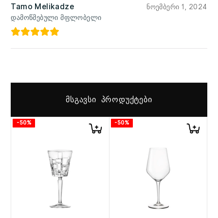
Tamo Melikadze
ნოემბერი 1, 2024
დამოწმებული მფლობელი
ᲛᲡᲒᲐᲕᲡᲘ ᲞᲠᲝᲓᲣᲥᲢᲔᲑᲘ
-50%
-50%