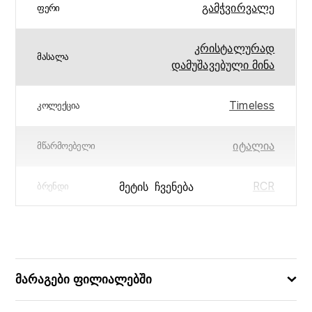
გამჭვირვალე
ᲤᲔᲠᲘ
კრისტალურად
ᲛᲐᲡᲐᲚᲐ
დამუშავებული მინა
Timeless
ᲙᲝᲚᲔᲥᲪᲘᲐ
იტალია
ᲛᲬᲐᲠᲛᲝᲔᲑᲔᲚᲘ
RCR
ᲛᲔᲢᲘᲡ ᲩᲕᲔᲜᲔᲑᲐ
ᲑᲠᲔᲜᲓᲘ
1.7
ᲬᲝᲜᲐ (ᲙᲒ)
20
ᲖᲝᲛᲐ (ᲡᲛ)
მარაგები ფილიალებში
გამოიყენება ჭურჭლის
ᲛᲐᲮᲐᲡᲘᲐᲗᲔᲑᲚᲔᲑᲘ