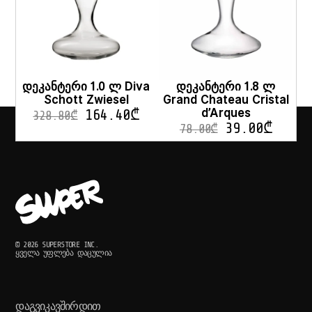
დეკანტერი 1.0 ლ Diva
დეკანტერი 1.8 ლ
Schott Zwiesel
Grand Chateau Cristal
d’Arques
164.40
₾
328.80
₾
39.00
₾
78.00
₾
© 2026 SUPERSTORE INC.
ᲧᲕᲔᲚᲐ ᲣᲤᲚᲔᲑᲐ ᲓᲐᲪᲣᲚᲘᲐ
ᲓᲐᲒᲕᲘᲙᲐᲕᲨᲘᲠᲓᲘᲗ