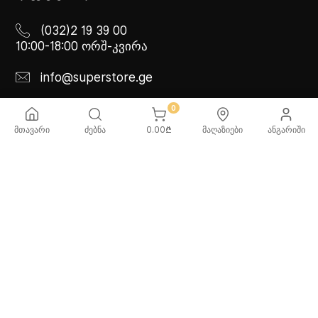
(032)2 19 39 00
10:00-18:00 ორშ-კვირა
info@superstore.ge
0
მთავარი
ძებნა
0.00
₾
მაღაზიები
ანგარიში
ᲡᲐᲭᲘᲠᲝ ᲘᲜᲤᲝᲠᲛᲐᲪᲘᲐ
ᲩᲕᲔᲜᲡ ᲨᲔᲡᲐᲮᲔᲑ
ხშირად დასმული
სუპერი
კითხვები
სუპერი სათამაშოები
მიწოდების სერვისი
ჩვენი მაღაზიები
გადახდის მეთოდები
სამომხმარებლო
შეთანმხება
კონფიდენციალურობის
პოლიტიკა
♡ სურვილების სია
ქვაბებისა და ტაფების
მოვლა/გამოყენება -
რეკომენდაციები