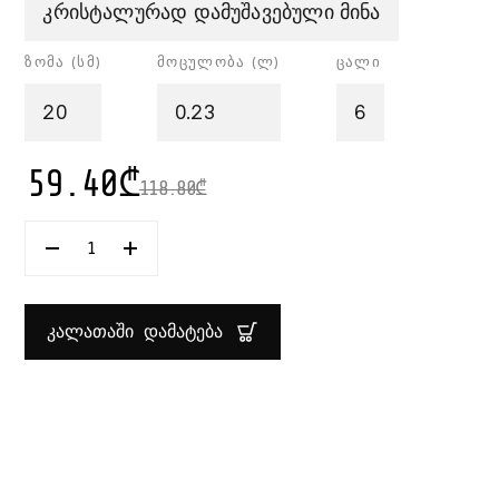
კრისტალურად დამუშავებული მინა
ზომა (სმ)
მოცულობა (ლ)
ცალი
20
0.23
6
59.40
₾
118.80
₾
ᲠᲐᲝᲓᲔᲜᲝᲑᲐ:
ᲦᲕᲘᲜᲘᲡ
ᲭᲘᲥᲐ
230
ᲛᲚ
ᲙᲐᲚᲐᲗᲐᲨᲘ ᲓᲐᲛᲐᲢᲔᲑᲐ
1X6
TIMELESS
RCR