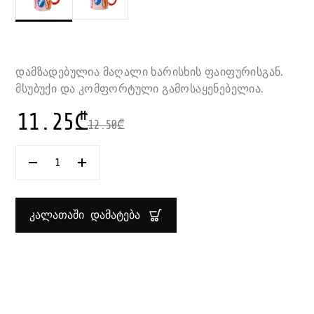
დამზადებულია მაღალი ხარისხის ფაიფურისგან.
მსუბუქი და კომფორტული გამოსაყენებელია.
11.25
₾
12.50
₾
ᲠᲐᲝᲓᲔᲜᲝᲑᲐ:
ᲭᲘᲥᲐ
ᲡᲐᲮᲔᲚᲣᲠᲘᲗ
ᲤᲐᲘᲤᲣᲠᲘᲡ
340
ᲙᲐᲚᲐᲗᲐᲨᲘ ᲓᲐᲛᲐᲢᲔᲑᲐ
ᲛᲚ
COLOR
&
FLOWER
SUPER