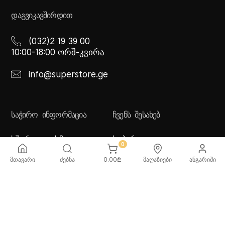
ᲓᲐᲒᲕᲘᲙᲐᲕᲨᲘᲠᲓᲘᲗ
(032)2 19 39 00
10:00-18:00 ორშ-კვირა
info@superstore.ge
ᲡᲐᲭᲘᲠᲝ ᲘᲜᲤᲝᲠᲛᲐᲪᲘᲐ
ᲩᲕᲔᲜᲡ ᲨᲔᲡᲐᲮᲔᲑ
ხშირად დასმული
სუპერი
0
კითხვები
სუპერი სათამაშოები
მიწოდების სერვისი
ჩვენი მაღაზიები
მთავარი
ძებნა
0.00
₾
მაღაზიები
ანგარიში
გადახდის მეთოდები
სამომხმარებლო
შეთანმხება
კონფიდენციალურობის
პოლიტიკა
♡ სურვილების სია
ქვაბებისა და ტაფების
მოვლა/გამოყენება -