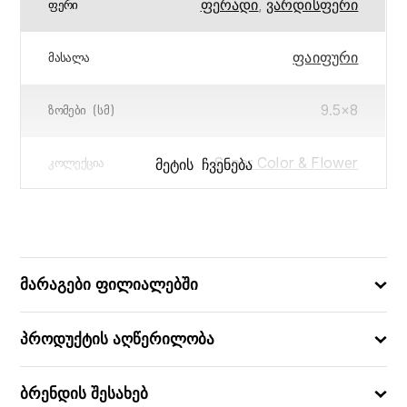
ფერადი
,
ვარდისფერი
ᲤᲔᲠᲘ
ფაიფური
ᲛᲐᲡᲐᲚᲐ
9.5×8
ᲖᲝᲛᲔᲑᲘ (ᲡᲛ)
Super Color & Flower
ᲛᲔᲢᲘᲡ ᲩᲕᲔᲜᲔᲑᲐ
ᲙᲝᲚᲔᲥᲪᲘᲐ
0.34
ᲛᲝᲪᲣᲚᲝᲑᲐ (Ლ)
5751296102286
ᲑᲐᲠᲙᲝᲓᲘ
მარაგები ფილიალებში
პროდუქტის აღწერილობა
ბრენდის შესახებ