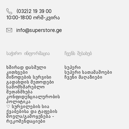
(032)2 19 39 00
10:00-18:00 ორშ-კვირა
info@superstore.ge
ᲡᲐᲭᲘᲠᲝ ᲘᲜᲤᲝᲠᲛᲐᲪᲘᲐ
ᲩᲕᲔᲜᲡ ᲨᲔᲡᲐᲮᲔᲑ
ხშირად დასმული
სუპერი
კითხვები
სუპერი სათამაშოები
მიწოდების სერვისი
ჩვენი მაღაზიები
გადახდის მეთოდები
სამომხმარებლო
შეთანმხება
კონფიდენციალურობის
პოლიტიკა
♡ სურვილების სია
ქვაბებისა და ტაფების
მოვლა/გამოყენება -
რეკომენდაციები