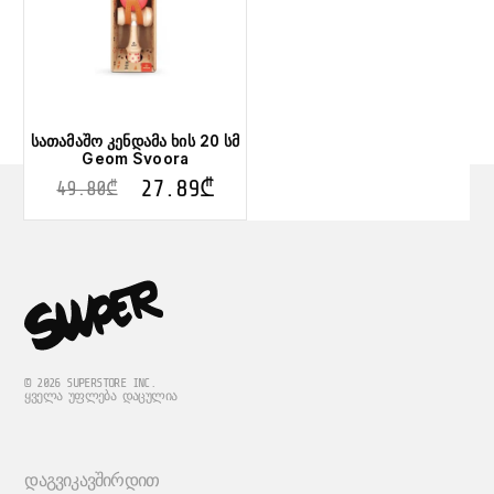
სათამაშო კენდამა ხის 20 სმ
Geom Svoora
27.89
₾
49.80
₾
© 2026 SUPERSTORE INC.
ᲧᲕᲔᲚᲐ ᲣᲤᲚᲔᲑᲐ ᲓᲐᲪᲣᲚᲘᲐ
ᲓᲐᲒᲕᲘᲙᲐᲕᲨᲘᲠᲓᲘᲗ