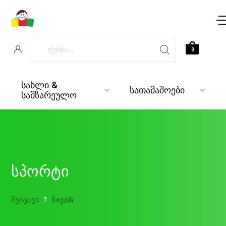
0
სახლი &
სათამაშოები
სამზარეულო
სპორტი
ᲨᲔᲘᲪᲐᲕᲡ
7
ᲜᲘᲕᲗᲡ