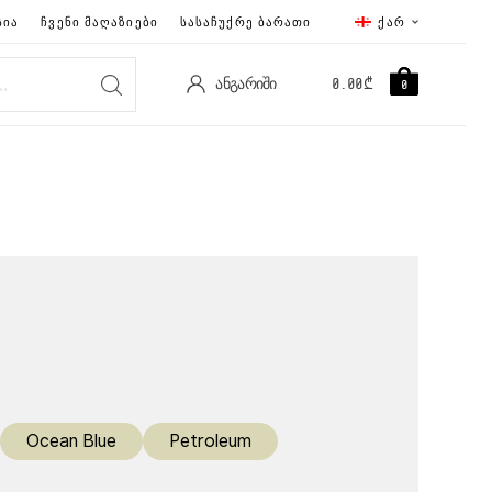
ᲡᲘᲐ
ᲩᲕᲔᲜᲘ ᲛᲐᲦᲐᲖᲘᲔᲑᲘ
ᲡᲐᲡᲐᲩᲣᲥᲠᲔ ᲑᲐᲠᲐᲗᲘ
ᲥᲐᲠ
ᲐᲜᲒᲐᲠᲘᲨᲘ
0.00
₾
0
Ocean Blue
Petroleum