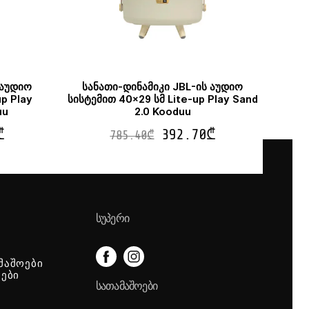
 აუდიო
სანათი-დინამიკი JBL-ის აუდიო
p Play
სისტემით 40×29 სმ Lite-up Play Sand
uu
2.0 Kooduu
₾
392.70
₾
785.40
₾
ᲡᲣᲞᲔᲠᲘ
მაშოები
იები
ᲡᲐᲗᲐᲛᲐᲨᲝᲔᲑᲘ