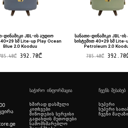
ი-დინამიკი JBL-ის აუდიო
სანათი-დინამიკი JBL-ის
40×29 სმ Lite-up Play Ocean
სისტემით 40×29 სმ Lite-u
Blue 2.0 Kooduu
Petroleum 2.0 Kood
392.70
₾
392.70
785.40
₾
785.40
₾
ᲡᲐᲭᲘᲠᲝ ᲘᲜᲤᲝᲠᲛᲐᲪᲘᲐ
ᲩᲕᲔᲜᲡ ᲨᲔᲡᲐᲮᲔᲑ
ხშირად დასმული
სუპერი
 00
კითხვები
სუპერი სათა
-კვირა
მიწოდების სერვისი
ჩვენი მაღაზ
გადახდის მეთოდები
tore.ge
სამომხმარებლო