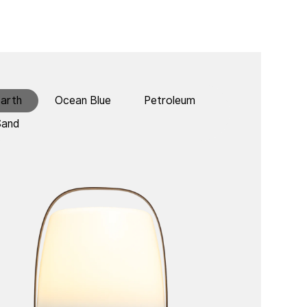
arth
Ocean Blue
Petroleum
Sand