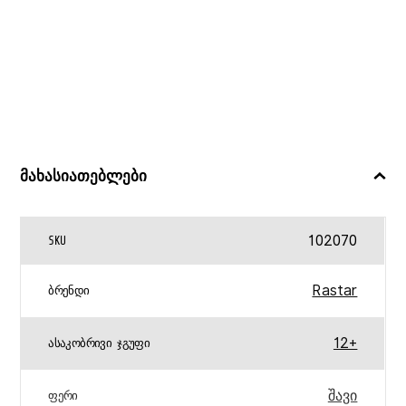
მახასიათებლები
102070
SKU
Rastar
ᲑᲠᲔᲜᲓᲘ
12+
ᲐᲡᲐᲙᲝᲑᲠᲘᲕᲘ ᲯᲒᲣᲤᲘ
შავი
ᲤᲔᲠᲘ