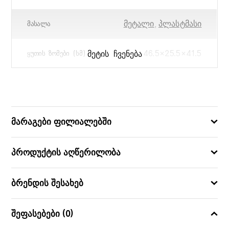
მეტალი
,
პლასტმასი
ᲛᲐᲡᲐᲚᲐ
46.5×25.5×41.5
ᲛᲔᲢᲘᲡ ᲩᲕᲔᲜᲔᲑᲐ
ᲧᲣᲗᲘᲡ ᲖᲝᲛᲔᲑᲘ (ᲡᲛ)
19×9.3×5
ᲖᲝᲛᲔᲑᲘ (ᲡᲛ)
5751296092952
ᲑᲐᲠᲙᲝᲓᲘ
მარაგები ფილიალებში
პროდუქტის აღწერილობა
ბრენდის შესახებ
შეფასებები (0)