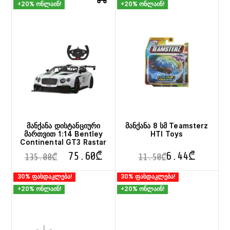
+20% ონლაინ!
+20% ონლაინ!
მანქანა დისტანციური
მანქანა 8 სმ Teamsterz
მართვით 1:14 Bentley
HTI Toys
Continental GT3 Rastar
75.60
₾
6.44
₾
135.00
₾
11.50
₾
This
30% ფასდაკლება!
30% ფასდაკლება!
product
+20% ონლაინ!
+20% ონლაინ!
has
multiple
variants.
The
options