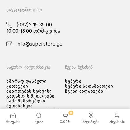
the
the
product
product
ᲓᲐᲒᲕᲘᲙᲐᲕᲨᲘᲠᲓᲘᲗ
page
page
(032)2 19 39 00
10:00-18:00 ორშ-კვირა
info@superstore.ge
ᲡᲐᲭᲘᲠᲝ ᲘᲜᲤᲝᲠᲛᲐᲪᲘᲐ
ᲩᲕᲔᲜᲡ ᲨᲔᲡᲐᲮᲔᲑ
ხშირად დასმული
სუპერი
კითხვები
სუპერი სათამაშოები
მიწოდების სერვისი
ჩვენი მაღაზიები
გადახდის მეთოდები
სამომხმარებლო
შეთანმხება
კონფიდენციალურობის
0
პოლიტიკა
♡ სურვილების სია
მთავარი
ძებნა
0.00
₾
მაღაზიები
ანგარიში
ქვაბებისა და ტაფების