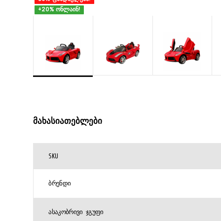
+20% ონლაინ!
მახასიათებლები
SKU
ᲑᲠᲔᲜᲓᲘ
ᲐᲡᲐᲙᲝᲑᲠᲘᲕᲘ ᲯᲒᲣᲤᲘ