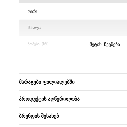
ᲤᲔᲠᲘ
ᲛᲐᲡᲐᲚᲐ
ᲛᲔᲢᲘᲡ ᲩᲕᲔᲜᲔᲑᲐ
ᲖᲝᲛᲔᲑᲘ (ᲡᲛ)
ᲑᲐᲠᲙᲝᲓᲘ
მარაგები ფილიალებში
პროდუქტის აღწერილობა
ბრენდის შესახებ