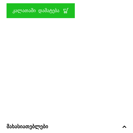
ᲛᲐᲠᲗᲕᲘᲗ
1:14
ᲙᲐᲚᲐᲗᲐᲨᲘ ᲓᲐᲛᲐᲢᲔᲑᲐ
JEEP
WRANGLER
RASTAR
მახასიათებლები