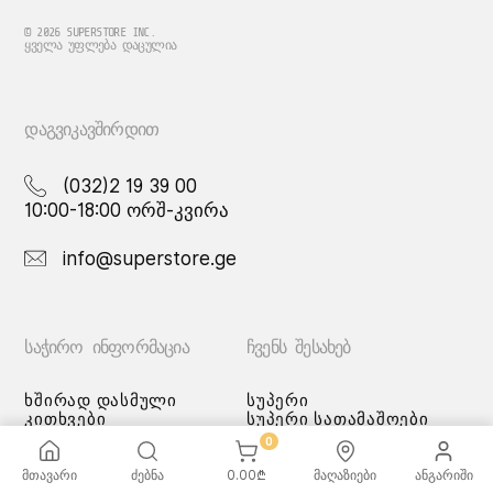
© 2026 SUPERSTORE INC.
ᲧᲕᲔᲚᲐ ᲣᲤᲚᲔᲑᲐ ᲓᲐᲪᲣᲚᲘᲐ
ᲓᲐᲒᲕᲘᲙᲐᲕᲨᲘᲠᲓᲘᲗ
(032)2 19 39 00
10:00-18:00 ორშ-კვირა
info@superstore.ge
ᲡᲐᲭᲘᲠᲝ ᲘᲜᲤᲝᲠᲛᲐᲪᲘᲐ
ᲩᲕᲔᲜᲡ ᲨᲔᲡᲐᲮᲔᲑ
ხშირად დასმული
სუპერი
კითხვები
სუპერი სათამაშოები
მიწოდების სერვისი
ჩვენი მაღაზიები
0
გადახდის მეთოდები
სამომხმარებლო
მთავარი
ძებნა
0.00
₾
მაღაზიები
ანგარიში