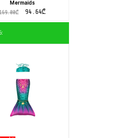
Mermaids
94.64
₾
169.00
₾
ნ: