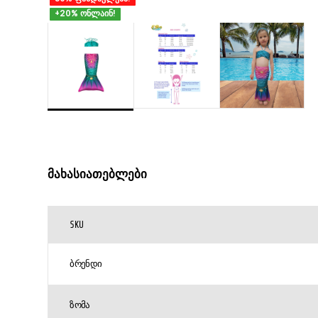
+20% ონლაინ!
მახასიათებლები
SKU
ᲑᲠᲔᲜᲓᲘ
ᲖᲝᲛᲐ