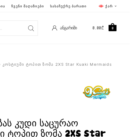
ᲡᲘᲐ
ᲩᲕᲔᲜᲘ ᲛᲐᲦᲐᲖᲘᲔᲑᲘ
ᲡᲐᲡᲐᲩᲣᲥᲠᲔ ᲑᲐᲠᲐᲗᲘ
ᲥᲐᲠ
ᲐᲜᲒᲐᲠᲘᲨᲘ
0.00
₾
0
 კოსტიუმი ტოპით ზომა 2XS Star Kuaki Mermaids
ას კუდი საცურაო
ი ტოპით ზომა 2XS Star