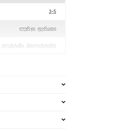
3-5
ლურჯი
,
ფერადი
ელასტანი
,
პოლიესტერი
Star
8435554490106