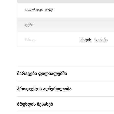
ᲐᲡᲐᲙᲝᲑᲠᲘᲕᲘ ᲯᲒᲣᲤᲘ
ᲤᲔᲠᲘ
ᲛᲔᲢᲘᲡ ᲩᲕᲔᲜᲔᲑᲐ
ᲛᲐᲡᲐᲚᲐ
ᲞᲔᲠᲡᲝᲜᲐᲟᲘ/ᲡᲔᲠᲘᲐ
ᲑᲐᲠᲙᲝᲓᲘ
მარაგები ფილიალებში
პროდუქტის აღწერილობა
ბრენდის შესახებ