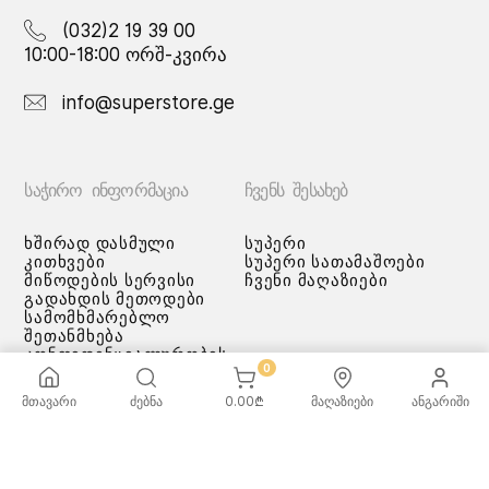
(032)2 19 39 00
10:00-18:00 ორშ-კვირა
info@superstore.ge
ᲡᲐᲭᲘᲠᲝ ᲘᲜᲤᲝᲠᲛᲐᲪᲘᲐ
ᲩᲕᲔᲜᲡ ᲨᲔᲡᲐᲮᲔᲑ
ხშირად დასმული
სუპერი
კითხვები
სუპერი სათამაშოები
მიწოდების სერვისი
ჩვენი მაღაზიები
გადახდის მეთოდები
სამომხმარებლო
შეთანმხება
კონფიდენციალურობის
0
პოლიტიკა
♡ სურვილების სია
მთავარი
ძებნა
0.00
₾
მაღაზიები
ანგარიში
ქვაბებისა და ტაფების
მოვლა/გამოყენება -
რეკომენდაციები