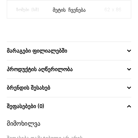
62 x 86
ᲛᲔᲢᲘᲡ ᲩᲕᲔᲜᲔᲑᲐ
ᲖᲝᲛᲔᲑᲘ (ᲡᲛ)
3523160719119
ᲑᲐᲠᲙᲝᲓᲘ
მარაგები ფილიალებში
პროდუქტის აღწერილობა
ბრენდის შესახებ
შეფასებები (0)
მიმოხილვა