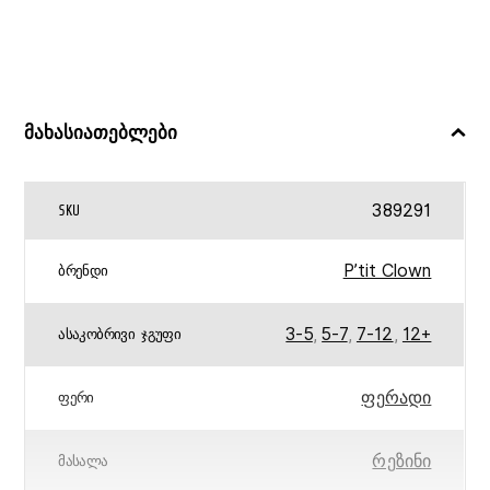
მახასიათებლები
389291
SKU
P’tit Clown
ᲑᲠᲔᲜᲓᲘ
3-5
,
5-7
,
7-12
,
12+
ᲐᲡᲐᲙᲝᲑᲠᲘᲕᲘ ᲯᲒᲣᲤᲘ
ფერადი
ᲤᲔᲠᲘ
რეზინი
ᲛᲐᲡᲐᲚᲐ