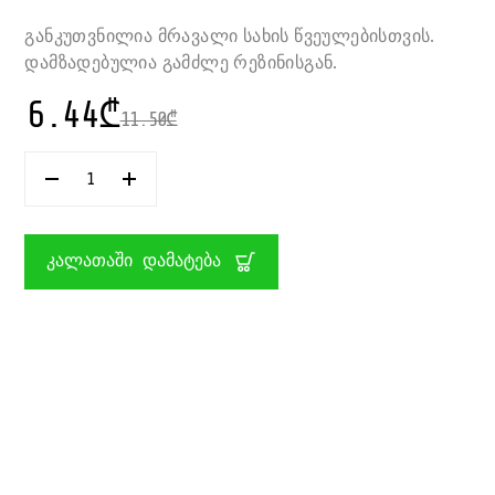
განკუთვნილია მრავალი სახის წვეულებისთვის.
დამზადებულია გამძლე რეზინისგან.
6.44
₾
11.50
₾
ᲠᲐᲝᲓᲔᲜᲝᲑᲐ:
ᲤᲝᲚᲒᲘᲠᲔᲑᲣᲚᲘ
ᲑᲣᲨᲢᲘ
UNICORN
HALLOWEEN
ᲙᲐᲚᲐᲗᲐᲨᲘ ᲓᲐᲛᲐᲢᲔᲑᲐ
P’TIT
CLOWN