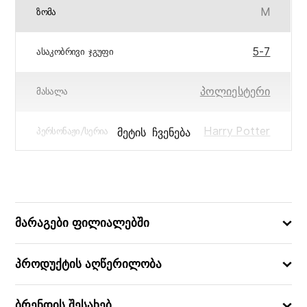
M
ᲖᲝᲛᲐ
5-7
ᲐᲡᲐᲙᲝᲑᲠᲘᲕᲘ ᲯᲒᲣᲤᲘ
პოლიესტერი
ᲛᲐᲡᲐᲚᲐ
Harry Potter
ᲛᲔᲢᲘᲡ ᲩᲕᲔᲜᲔᲑᲐ
ᲞᲔᲠᲡᲝᲜᲐᲟᲘ/ᲡᲔᲠᲘᲐ
883028333837
ᲑᲐᲠᲙᲝᲓᲘ
მარაგები ფილიალებში
პროდუქტის აღწერილობა
ბრენდის შესახებ