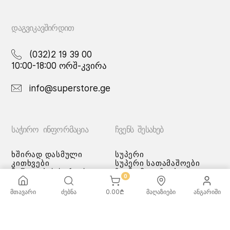
ᲓᲐᲒᲕᲘᲙᲐᲕᲨᲘᲠᲓᲘᲗ
(032)2 19 39 00
10:00-18:00 ორშ-კვირა
info@superstore.ge
ᲡᲐᲭᲘᲠᲝ ᲘᲜᲤᲝᲠᲛᲐᲪᲘᲐ
ᲩᲕᲔᲜᲡ ᲨᲔᲡᲐᲮᲔᲑ
ხშირად დასმული
სუპერი
კითხვები
სუპერი სათამაშოები
მიწოდების სერვისი
ჩვენი მაღაზიები
0
გადახდის მეთოდები
სამომხმარებლო
მთავარი
ძებნა
0.00
₾
მაღაზიები
ანგარიში
შეთანმხება
კონფიდენციალურობის
პოლიტიკა
♡ სურვილების სია