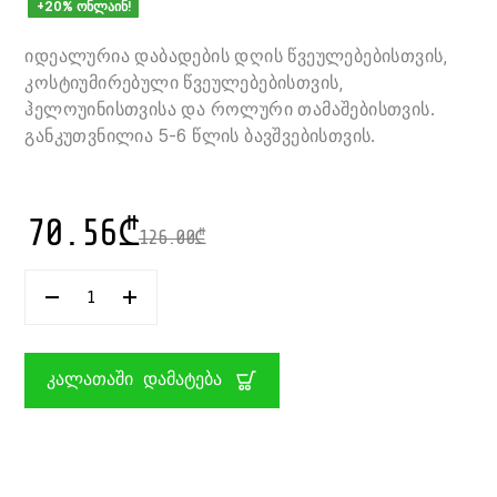
+20% ონლაინ!
იდეალურია დაბადების დღის წვეულებებისთვის,
კოსტიუმირებული წვეულებებისთვის,
ჰელოუინისთვისა და როლური თამაშებისთვის.
განკუთვნილია 5-6 წლის ბავშვებისთვის.
70.56
₾
126.00
₾
ᲠᲐᲝᲓᲔᲜᲝᲑᲐ:
ᲡᲐᲙᲐᲠᲜᲐᲕᲐᲚᲝ
ᲤᲝᲠᲛᲐ
5-
6
ᲙᲐᲚᲐᲗᲐᲨᲘ ᲓᲐᲛᲐᲢᲔᲑᲐ
ᲬᲚᲘᲡ
ᲑᲐᲕᲨᲕᲘᲡᲗᲕᲘᲡ
GRYFFINDOR
HARRY
POTTER
RUBIE’S