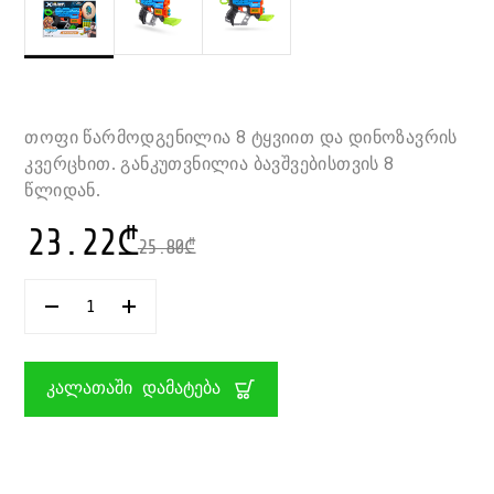
თოფი წარმოდგენილია 8 ტყვიით და დინოზავრის
კვერცხით. განკუთვნილია ბავშვებისთვის 8
წლიდან.
23.22
₾
25.80
₾
ᲠᲐᲝᲓᲔᲜᲝᲑᲐ:
ᲗᲝᲤᲘ
8
ᲢᲧᲕᲘᲘᲗ
DINO
ᲙᲐᲚᲐᲗᲐᲨᲘ ᲓᲐᲛᲐᲢᲔᲑᲐ
ATTACK
DINO
EXTINCT
X-
SHOT
ZURU