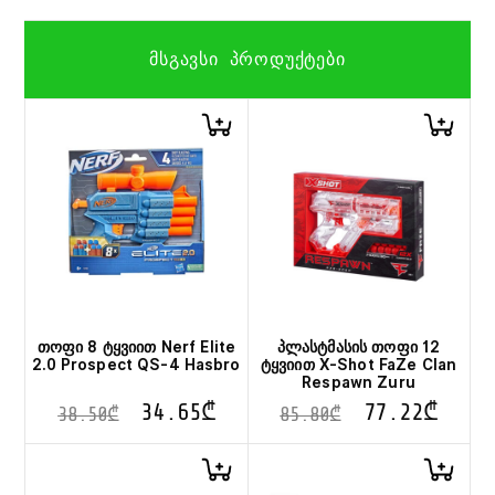
ᲛᲡᲒᲐᲕᲡᲘ ᲞᲠᲝᲓᲣᲥᲢᲔᲑᲘ
თოფი 8 ტყვიით Nerf Elite
პლასტმასის თოფი 12
2.0 Prospect QS-4 Hasbro
ტყვიით X-Shot FaZe Clan
Respawn Zuru
34.65
₾
77.22
₾
38.50
₾
85.80
₾