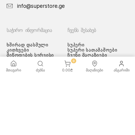
info@superstore.ge
ᲡᲐᲭᲘᲠᲝ ᲘᲜᲤᲝᲠᲛᲐᲪᲘᲐ
ᲩᲕᲔᲜᲡ ᲨᲔᲡᲐᲮᲔᲑ
ხშირად დასმული
სუპერი
კითხვები
სუპერი სათამაშოები
მიწოდების სერვისი
ჩვენი მაღაზიები
გადახდის მეთოდები
0
სამომხმარებლო
შეთანმხება
მთავარი
ძებნა
0.00
₾
მაღაზიები
ანგარიში
კონფიდენციალურობის
პოლიტიკა
♡ სურვილების სია
ქვაბებისა და ტაფების
მოვლა/გამოყენება -
რეკომენდაციები
ᲡᲣᲞᲔᲠᲘ