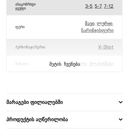
ᲐᲡᲐᲙᲝᲑᲠᲘᲕᲘ
3-5
,
5-7
,
7-12
ᲯᲒᲣᲤᲘ
შავი
,
ლურჯი
,
ᲤᲔᲠᲘ
ნარინჯისფერი
X-Shot
ᲞᲔᲠᲡᲝᲜᲐᲟᲘ/ᲡᲔᲠᲘᲐ
ღრუბელი
,
პლასტმასი
ᲛᲔᲢᲘᲡ ᲩᲕᲔᲜᲔᲑᲐ
ᲛᲐᲡᲐᲚᲐ
21×16
ᲖᲝᲛᲔᲑᲘ (ᲡᲛ)
193052040459
ᲑᲐᲠᲙᲝᲓᲘ
მარაგები ფილიალებში
პროდუქტის აღწერილობა