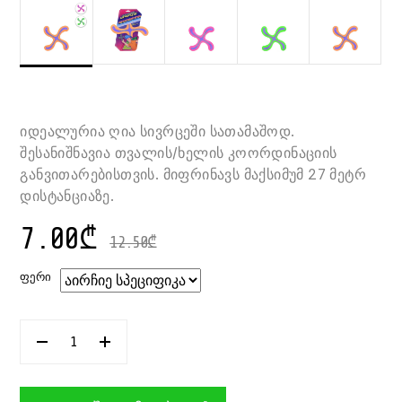
იდეალურია ღია სივრცეში სათამაშოდ.
შესანიშნავია თვალის/ხელის კოორდინაციის
განვითარებისთვის. მიფრინავს მაქსიმუმ 27 მეტრ
დისტანციაზე.
7.00
₾
12.50
₾
ᲤᲔᲠᲘ
ᲠᲐᲝᲓᲔᲜᲝᲑᲐ:
ᲑᲣᲛᲔᲠᲐᲜᲒᲘ
25
ᲡᲛ
OUTDOOR