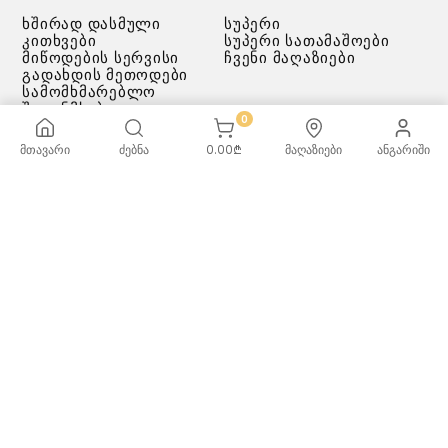
ხშირად დასმული
სუპერი
კითხვები
სუპერი სათამაშოები
მიწოდების სერვისი
ჩვენი მაღაზიები
გადახდის მეთოდები
სამომხმარებლო
შეთანმხება
0
კონფიდენციალურობის
პოლიტიკა
მთავარი
ძებნა
0.00
₾
მაღაზიები
ანგარიში
♡ სურვილების სია
ქვაბებისა და ტაფების
მოვლა/გამოყენება -
რეკომენდაციები
ᲡᲣᲞᲔᲠᲘ
ᲡᲐᲗᲐᲛᲐᲨᲝᲔᲑᲘ