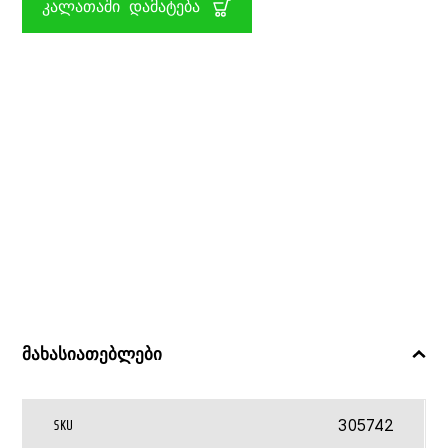
ᲙᲐᲚᲐᲗᲐᲨᲘ ᲓᲐᲛᲐᲢᲔᲑᲐ
FUN
JOHNTOY
მახასიათებლები
305742
SKU