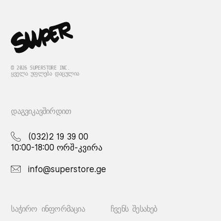
© 2026 SUPERSTORE INC.
ᲧᲕᲔᲚᲐ ᲣᲤᲚᲔᲑᲐ ᲓᲐᲪᲣᲚᲘᲐ
ᲓᲐᲒᲕᲘᲙᲐᲕᲨᲘᲠᲓᲘᲗ
(032)2 19 39 00
10:00-18:00 ორშ-კვირა
info@superstore.ge
ᲡᲐᲭᲘᲠᲝ ᲘᲜᲤᲝᲠᲛᲐᲪᲘᲐ
ᲩᲕᲔᲜᲡ ᲨᲔᲡᲐᲮᲔᲑ