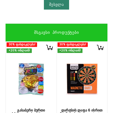
შესვლა
ᲛᲡᲒᲐᲕᲡᲘ ᲞᲠᲝᲓᲣᲥᲢᲔᲑᲘ
30% ფასდაკლება!
30% ფასდაკლება!
+20% ონლაინ!
+20% ონლაინ!
გასაბერი ბურთი
დარტსის დაფა 6 ისრით