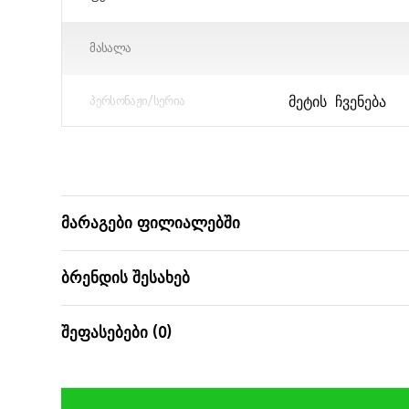
ᲛᲐᲡᲐᲚᲐ
ᲛᲔᲢᲘᲡ ᲩᲕᲔᲜᲔᲑᲐ
ᲞᲔᲠᲡᲝᲜᲐᲟᲘ/ᲡᲔᲠᲘᲐ
ᲧᲣᲗᲘᲡ ᲖᲝᲛᲔᲑᲘ (ᲡᲛ)
ᲪᲐᲚᲘ
მარაგები ფილიალებში
ᲑᲐᲠᲙᲝᲓᲘ
ბრენდის შესახებ
შეფასებები (0)