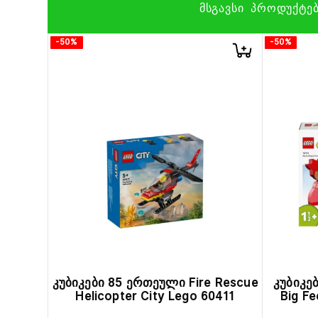
ᲛᲡᲒᲐᲕᲡᲘ ᲞᲠᲝᲓᲣᲥᲢᲔ
-50%
-50%
კუბიკები 85 ერთეული Fire Rescue
კუბიკე
Helicopter City Lego 60411
Big Fe