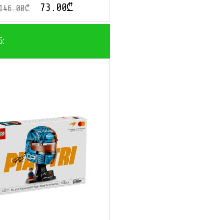
73.00
₾
146.00
₾
ნ: