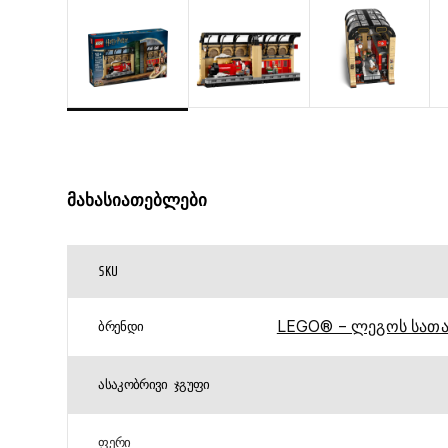
მახასიათებლები
SKU
LEGO® – ლეგოს სათა
ᲑᲠᲔᲜᲓᲘ
ᲐᲡᲐᲙᲝᲑᲠᲘᲕᲘ ᲯᲒᲣᲤᲘ
ᲤᲔᲠᲘ