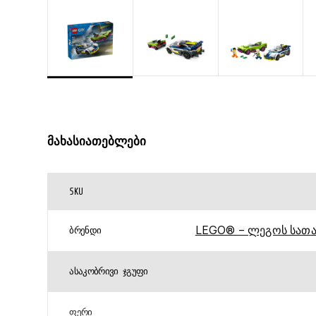
მახასიათებლები
SKU
LEGO® – ლეგოს სათა
ᲑᲠᲔᲜᲓᲘ
ᲐᲡᲐᲙᲝᲑᲠᲘᲕᲘ ᲯᲒᲣᲤᲘ
ᲤᲔᲠᲘ