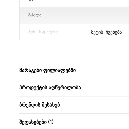
ᲛᲐᲡᲐᲚᲐ
ᲛᲔᲢᲘᲡ ᲩᲕᲔᲜᲔᲑᲐ
ᲞᲔᲠᲡᲝᲜᲐᲟᲘ/ᲡᲔᲠᲘᲐ
ᲧᲣᲗᲘᲡ ᲖᲝᲛᲔᲑᲘ (ᲡᲛ)
ᲪᲐᲚᲘ
მარაგები ფილიალებში
ᲑᲐᲠᲙᲝᲓᲘ
პროდუქტის აღწერილობა
ბრენდის შესახებ
შეფასებები (1)