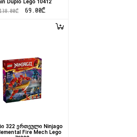
ain Duplo Lego 10412
69.00
₾
138.00
₾
ბი 322 ერთეული Ninjago
Elemental Fire Mech Lego