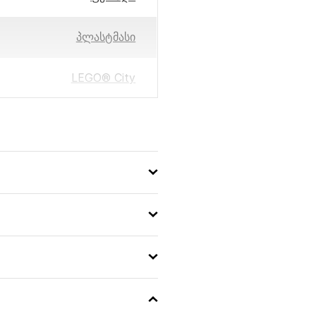
პლასტმასი
LEGO® City
26x19x6
213
5702017583679