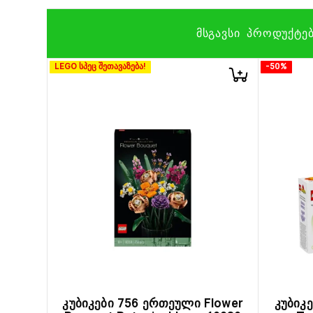
ᲛᲡᲒᲐᲕᲡᲘ ᲞᲠᲝᲓᲣᲥᲢᲔ
LEGO სპეც შეთავაზება!
-50%
კუბიკები 756 ერთეული Flower
კუბიკ