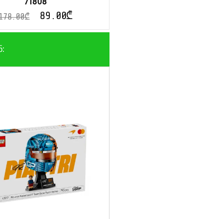
71808
89.00
₾
178.00
₾
ნ: