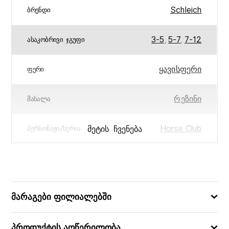
Schleich
ᲑᲠᲔᲜᲓᲘ
3-5
,
5-7
,
7-12
ᲐᲡᲐᲙᲝᲑᲠᲘᲕᲘ ᲯᲒᲣᲤᲘ
ყავისფერი
ᲤᲔᲠᲘ
რეზინი
ᲛᲐᲡᲐᲚᲐ
Horse Club
ᲛᲔᲢᲘᲡ ᲩᲕᲔᲜᲔᲑᲐ
ᲞᲔᲠᲡᲝᲜᲐᲟᲘ/ᲡᲔᲠᲘᲐ
10,5 x 4,5 x 12
ᲖᲝᲛᲔᲑᲘ (ᲡᲛ)
4059433762197
ᲑᲐᲠᲙᲝᲓᲘ
მარაგები ფილიალებში
პროდუქტის აღწერილობა