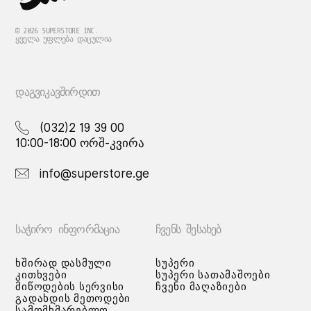
© 2026 SUPERSTORE INC.
ᲧᲕᲔᲚᲐ ᲣᲤᲚᲔᲑᲐ ᲓᲐᲪᲣᲚᲘᲐ
ᲓᲐᲒᲕᲘᲙᲐᲕᲨᲘᲠᲓᲘᲗ
(032)2 19 39 00
10:00-18:00 ორშ-კვირა
info@superstore.ge
ᲡᲐᲭᲘᲠᲝ ᲘᲜᲤᲝᲠᲛᲐᲪᲘᲐ
ᲩᲕᲔᲜᲡ ᲨᲔᲡᲐᲮᲔᲑ
ხშირად დასმული
სუპერი
კითხვები
სუპერი სათამაშოები
მიწოდების სერვისი
ჩვენი მაღაზიები
გადახდის მეთოდები
სამომხმარებლო