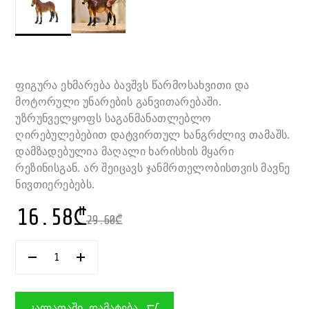
ფიგურა ეხმარება ბავშვს წარმოსახვითი და
მოტორული უნარების განვითარებაში.
უზრუნველყოფს საგანმანათლებლო
ღირებულებებით დატვირთულ ხანგრძლივ თამაშს.
დამზადებულია მაღალი ხარისხის მყარი
რეზინისგან. არ შეიცავს ჯანმრთელობისთვის მავნე
ნივთიერებებს.
16.58
₾
29.60
₾
ᲠᲐᲝᲓᲔᲜᲝᲑᲐ:
ᲪᲮᲔᲜᲘ
ᲛᲣᲚᲔ
12
ᲡᲛ
ᲙᲐᲚᲐᲗᲐᲨᲘ ᲓᲐᲛᲐᲢᲔᲑᲐ