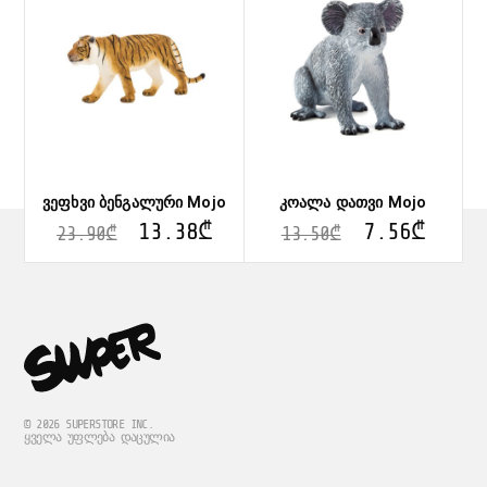
ვეფხვი ბენგალური Mojo
კოალა დათვი Mojo
13.38
₾
7.56
₾
23.90
₾
13.50
₾
© 2026 SUPERSTORE INC.
ᲧᲕᲔᲚᲐ ᲣᲤᲚᲔᲑᲐ ᲓᲐᲪᲣᲚᲘᲐ