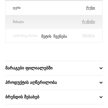
რუხი
ᲤᲔᲠᲘ
რეზინი
ᲛᲐᲡᲐᲚᲐ
Wildlife
ᲛᲔᲢᲘᲡ ᲩᲕᲔᲜᲔᲑᲐ
ᲞᲔᲠᲡᲝᲜᲐᲟᲘ/ᲡᲔᲠᲘᲐ
13.5 x 8.5 x 10.5
ᲖᲝᲛᲔᲑᲘ (ᲡᲛ)
5031923871892
ᲑᲐᲠᲙᲝᲓᲘ
მარაგები ფილიალებში
პროდუქტის აღწერილობა
ბრენდის შესახებ