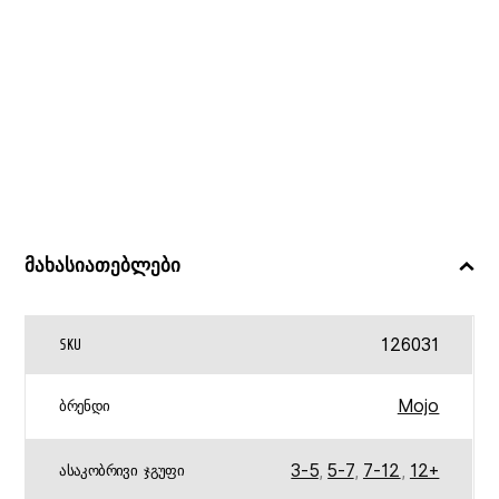
მახასიათებლები
126031
SKU
Mojo
ᲑᲠᲔᲜᲓᲘ
3-5
,
5-7
,
7-12
,
12+
ᲐᲡᲐᲙᲝᲑᲠᲘᲕᲘ ᲯᲒᲣᲤᲘ