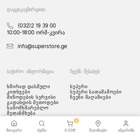
ᲓᲐᲒᲕᲘᲙᲐᲕᲨᲘᲠᲓᲘᲗ
(032)2 19 39 00
10:00-18:00 ორშ-კვირა
info@superstore.ge
ᲡᲐᲭᲘᲠᲝ ᲘᲜᲤᲝᲠᲛᲐᲪᲘᲐ
ᲩᲕᲔᲜᲡ ᲨᲔᲡᲐᲮᲔᲑ
ხშირად დასმული
სუპერი
კითხვები
სუპერი სათამაშოები
მიწოდების სერვისი
ჩვენი მაღაზიები
გადახდის მეთოდები
სამომხმარებლო
შეთანმხება
კონფიდენციალურობის
0
პოლიტიკა
♡ სურვილების სია
მთავარი
ძებნა
0.00
₾
მაღაზიები
ანგარიში
ქვაბებისა და ტაფების
მოვლა/გამოყენება -