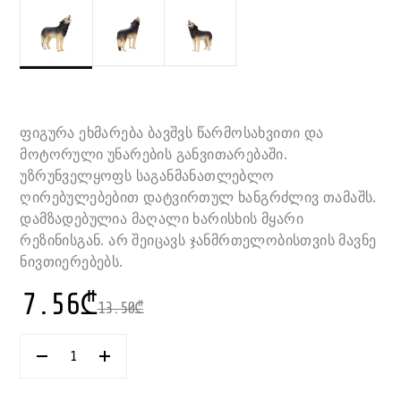
ფიგურა ეხმარება ბავშვს წარმოსახვითი და
მოტორული უნარების განვითარებაში.
უზრუნველყოფს საგანმანათლებლო
ღირებულებებით დატვირთულ ხანგრძლივ თამაშს.
დამზადებულია მაღალი ხარისხის მყარი
რეზინისგან. არ შეიცავს ჯანმრთელობისთვის მავნე
ნივთიერებებს.
7.56
₾
13.50
₾
ᲠᲐᲝᲓᲔᲜᲝᲑᲐ:
ᲛᲒᲔᲚᲘ
ᲞᲘᲠᲥᲣᲨᲘ
8