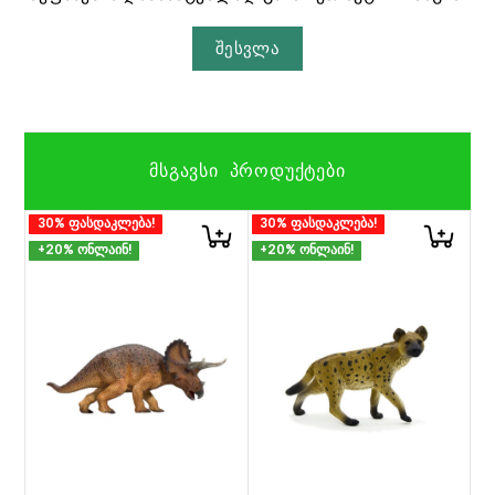
შესვლა
ᲛᲡᲒᲐᲕᲡᲘ ᲞᲠᲝᲓᲣᲥᲢᲔᲑᲘ
30% ფასდაკლება!
30% ფასდაკლება!
+20% ონლაინ!
+20% ონლაინ!