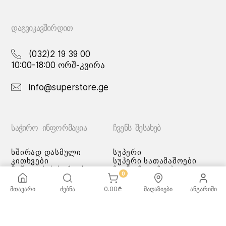
ᲓᲐᲒᲕᲘᲙᲐᲕᲨᲘᲠᲓᲘᲗ
(032)2 19 39 00
10:00-18:00 ორშ-კვირა
info@superstore.ge
ᲡᲐᲭᲘᲠᲝ ᲘᲜᲤᲝᲠᲛᲐᲪᲘᲐ
ᲩᲕᲔᲜᲡ ᲨᲔᲡᲐᲮᲔᲑ
ხშირად დასმული
სუპერი
კითხვები
სუპერი სათამაშოები
მიწოდების სერვისი
ჩვენი მაღაზიები
0
გადახდის მეთოდები
სამომხმარებლო
მთავარი
ძებნა
0.00
₾
მაღაზიები
ანგარიში
შეთანმხება
კონფიდენციალურობის
პოლიტიკა
♡ სურვილების სია