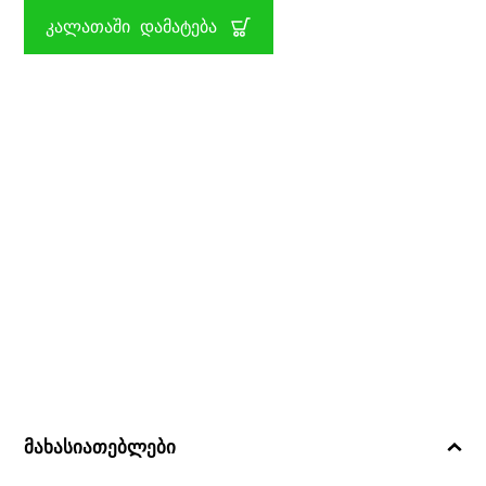
ᲡᲛ
ᲙᲐᲚᲐᲗᲐᲨᲘ ᲓᲐᲛᲐᲢᲔᲑᲐ
WILDLIFE
MOJO
მახასიათებლები