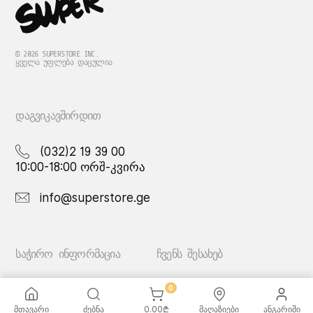
© 2026 SUPERSTORE INC.
ᲧᲕᲔᲚᲐ ᲣᲤᲚᲔᲑᲐ ᲓᲐᲪᲣᲚᲘᲐ
ᲓᲐᲒᲕᲘᲙᲐᲕᲨᲘᲠᲓᲘᲗ
(032)2 19 39 00
10:00-18:00 ორშ-კვირა
info@superstore.ge
ᲡᲐᲭᲘᲠᲝ ᲘᲜᲤᲝᲠᲛᲐᲪᲘᲐ
ᲩᲕᲔᲜᲡ ᲨᲔᲡᲐᲮᲔᲑ
ხშირად დასმული
სუპერი
0
კითხვები
სუპერი სათამაშოები
მთავარი
ძებნა
0.00
₾
მაღაზიები
ანგარიში
მიწოდების სერვისი
ჩვენი მაღაზიები