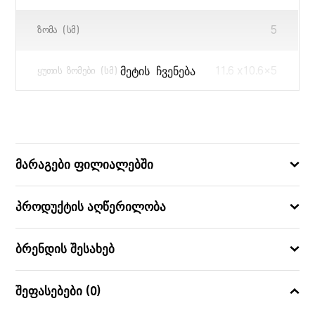
5
ᲖᲝᲛᲐ (ᲡᲛ)
11.6 x10.6×5
ᲛᲔᲢᲘᲡ ᲩᲕᲔᲜᲔᲑᲐ
ᲧᲣᲗᲘᲡ ᲖᲝᲛᲔᲑᲘ (ᲡᲛ)
8421134915831
ᲑᲐᲠᲙᲝᲓᲘ
Monster Pets
ᲙᲝᲚᲔᲥᲪᲘᲐ
მარაგები ფილიალებში
პროდუქტის აღწერილობა
ბრენდის შესახებ
შეფასებები (0)