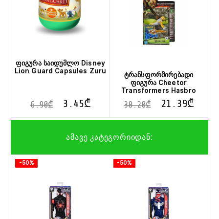
may
be
chosen
on
the
product
page
ფიგურა საიდუმლო Disney
Lion Guard Capsules Zuru
ტრანსფორმირებადი
ფიგურა Cheetor
Transformers Hasbro
3.45
₾
21.39
₾
6.90
₾
38.20
₾
ამავე კატეგორიიდან:
-50%
-50%