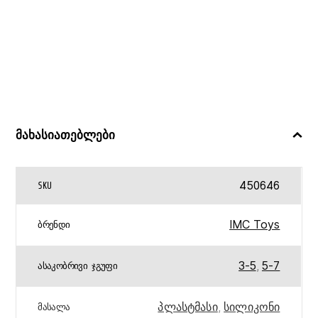
მახასიათებლები
450646
SKU
IMC Toys
ᲑᲠᲔᲜᲓᲘ
3-5
,
5-7
ᲐᲡᲐᲙᲝᲑᲠᲘᲕᲘ ᲯᲒᲣᲤᲘ
პლასტმასი
,
სილიკონი
ᲛᲐᲡᲐᲚᲐ