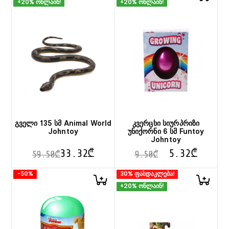
+20% ონლაინ!
+20% ონლაინ!
გველი 135 სმ Animal World
კვერცხი სიურპრიზი
Johntoy
უნიქორნი 6 სმ Funtoy
Johntoy
33.32
₾
5.32
₾
59.50
₾
9.50
₾
This
-50%
30% ფასდაკლება!
product
+20% ონლაინ!
has
multiple
variants.
The
options