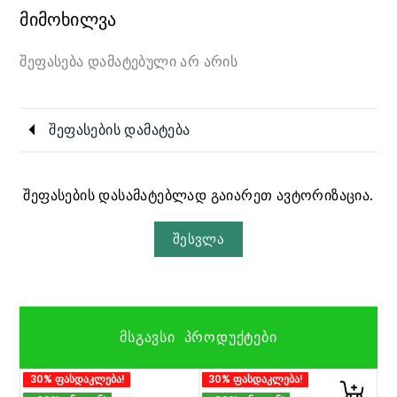
მიმოხილვა
შეფასება დამატებული არ არის
შეფასების დამატება
შეფასების დასამატებლად გაიარეთ ავტორიზაცია.
შესვლა
ᲛᲡᲒᲐᲕᲡᲘ ᲞᲠᲝᲓᲣᲥᲢᲔᲑᲘ
30% ფასდაკლება!
30% ფასდაკლება!