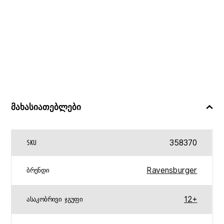
მახასიათებლები
358370
SKU
Ravensburger
ᲑᲠᲔᲜᲓᲘ
12+
ᲐᲡᲐᲙᲝᲑᲠᲘᲕᲘ ᲯᲒᲣᲤᲘ