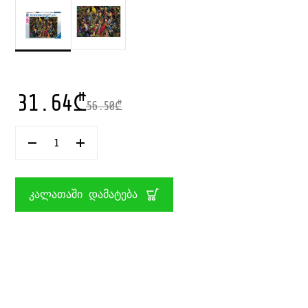
31.64
₾
56.50
₾
ᲠᲐᲝᲓᲔᲜᲝᲑᲐ:
ᲤᲐᲖᲚᲘ
1000
ᲜᲐᲬᲘᲚᲘᲗ
BIRDS
ᲙᲐᲚᲐᲗᲐᲨᲘ ᲓᲐᲛᲐᲢᲔᲑᲐ
OF
ART
RAVENSBURGER