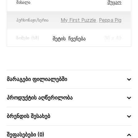
მუყაო
ᲛᲐᲡᲐᲚᲐ
My First Puzzle
,
Peppa Pig
ᲞᲔᲠᲡᲝᲜᲐᲟᲘ/ᲡᲔᲠᲘᲐ
36 x 49
ᲛᲔᲢᲘᲡ ᲩᲕᲔᲜᲔᲑᲐ
ᲖᲝᲛᲔᲑᲘ (ᲡᲛ)
36×23
ᲧᲣᲗᲘᲡ ᲖᲝᲛᲔᲑᲘ (ᲡᲛ)
4005556051120
ᲑᲐᲠᲙᲝᲓᲘ
მარაგები ფილიალებში
პროდუქტის აღწერილობა
ბრენდის შესახებ
შეფასებები (0)