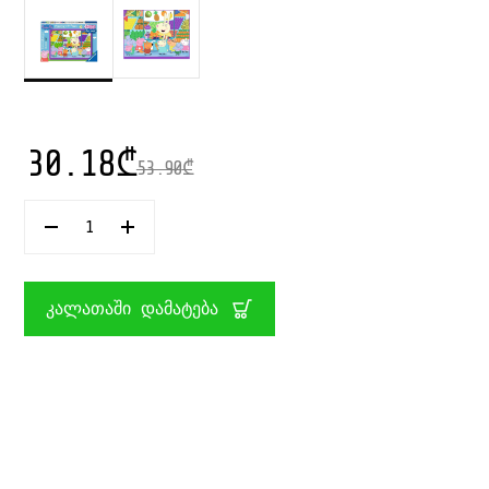
30.18
₾
53.90
₾
ᲠᲐᲝᲓᲔᲜᲝᲑᲐ:
ᲤᲐᲖᲚᲘ
16
ᲜᲐᲬᲘᲚᲘᲗ
FUN
ᲙᲐᲚᲐᲗᲐᲨᲘ ᲓᲐᲛᲐᲢᲔᲑᲐ
DAY
AT
NURSERY
MY
FIRST
FLOOR
PUZZLE
RAVENSBURGER