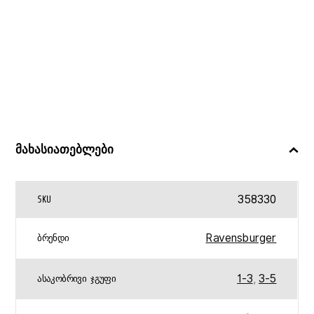
მახასიათებლები
358330
SKU
Ravensburger
ᲑᲠᲔᲜᲓᲘ
1-3
,
3-5
ᲐᲡᲐᲙᲝᲑᲠᲘᲕᲘ ᲯᲒᲣᲤᲘ