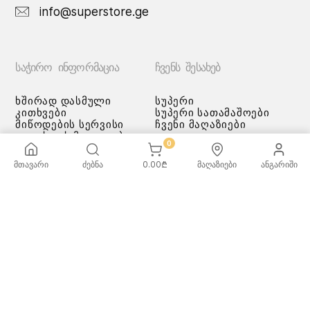
info@superstore.ge
ᲡᲐᲭᲘᲠᲝ ᲘᲜᲤᲝᲠᲛᲐᲪᲘᲐ
ᲩᲕᲔᲜᲡ ᲨᲔᲡᲐᲮᲔᲑ
ხშირად დასმული
სუპერი
კითხვები
სუპერი სათამაშოები
მიწოდების სერვისი
ჩვენი მაღაზიები
გადახდის მეთოდები
0
სამომხმარებლო
შეთანმხება
მთავარი
ძებნა
0.00
₾
მაღაზიები
ანგარიში
კონფიდენციალურობის
პოლიტიკა
♡ სურვილების სია
ქვაბებისა და ტაფების
მოვლა/გამოყენება -
რეკომენდაციები
ᲡᲣᲞᲔᲠᲘ