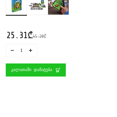
25.31
₾
45.20
₾
ᲠᲐᲝᲓᲔᲜᲝᲑᲐ:
ᲡᲐᲛᲐᲒᲘᲓᲝ
ᲗᲐᲛᲐᲨᲘ
MINECRAFT
EXPLORERS
ᲙᲐᲚᲐᲗᲐᲨᲘ ᲓᲐᲛᲐᲢᲔᲑᲐ
RAVENSBURGER