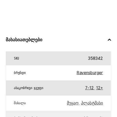
მახასიათებლები
358342
SKU
Ravensburger
ᲑᲠᲔᲜᲓᲘ
7-12
,
12+
ᲐᲡᲐᲙᲝᲑᲠᲘᲕᲘ ᲯᲒᲣᲤᲘ
მუყაო
,
პლასტმასი
ᲛᲐᲡᲐᲚᲐ