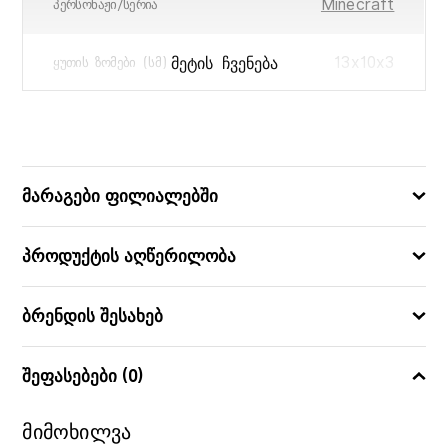
Minecraft
ᲞᲔᲠᲡᲝᲜᲐᲟᲘ/ᲡᲔᲠᲘᲐ
13x10x3
ᲛᲔᲢᲘᲡ ᲩᲕᲔᲜᲔᲑᲐ
ᲧᲣᲗᲘᲡ ᲖᲝᲛᲔᲑᲘ (ᲡᲛ)
4005556215805
ᲑᲐᲠᲙᲝᲓᲘ
მარაგები ფილიალებში
პროდუქტის აღწერილობა
ბრენდის შესახებ
შეფასებები (0)
მიმოხილვა