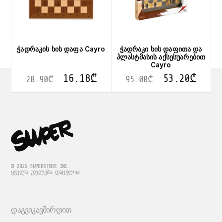
ჭადრაკის ხის დაფა Cayro
ჭადრაკი ხის დაფითა და
პლასტმასის აქსესუარებით
Cayro
16.18
₾
53.20
₾
28.90
₾
95.00
₾
© 2026 SUPERSTORE INC.
ᲧᲕᲔᲚᲐ ᲣᲤᲚᲔᲑᲐ ᲓᲐᲪᲣᲚᲘᲐ
ᲓᲐᲒᲕᲘᲙᲐᲕᲨᲘᲠᲓᲘᲗ