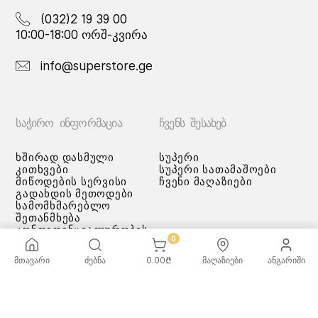
(032)2 19 39 00
10:00-18:00 ორშ-კვირა
info@superstore.ge
ᲡᲐᲭᲘᲠᲝ ᲘᲜᲤᲝᲠᲛᲐᲪᲘᲐ
ᲩᲕᲔᲜᲡ ᲨᲔᲡᲐᲮᲔᲑ
ხშირად დასმული
სუპერი
კითხვები
სუპერი სათამაშოები
მიწოდების სერვისი
ჩვენი მაღაზიები
გადახდის მეთოდები
სამომხმარებლო
შეთანმხება
კონფიდენციალურობის
0
პოლიტიკა
♡ სურვილების სია
მთავარი
ძებნა
0.00
₾
მაღაზიები
ანგარიში
ქვაბებისა და ტაფების
მოვლა/გამოყენება -
რეკომენდაციები