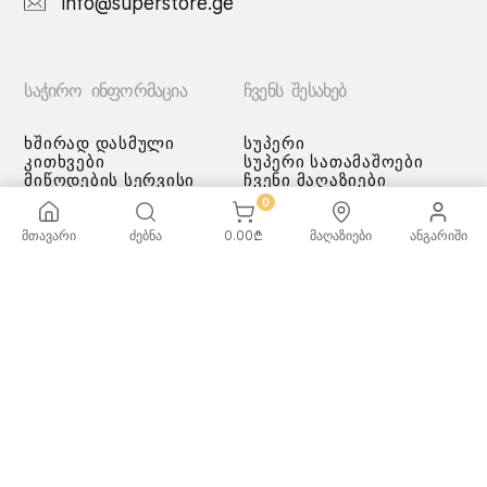
info@superstore.ge
ᲡᲐᲭᲘᲠᲝ ᲘᲜᲤᲝᲠᲛᲐᲪᲘᲐ
ᲩᲕᲔᲜᲡ ᲨᲔᲡᲐᲮᲔᲑ
ხშირად დასმული
სუპერი
კითხვები
სუპერი სათამაშოები
მიწოდების სერვისი
ჩვენი მაღაზიები
გადახდის მეთოდები
0
სამომხმარებლო
შეთანმხება
მთავარი
ძებნა
0.00
₾
მაღაზიები
ანგარიში
კონფიდენციალურობის
პოლიტიკა
♡ სურვილების სია
ქვაბებისა და ტაფების
მოვლა/გამოყენება -
რეკომენდაციები
ᲡᲣᲞᲔᲠᲘ