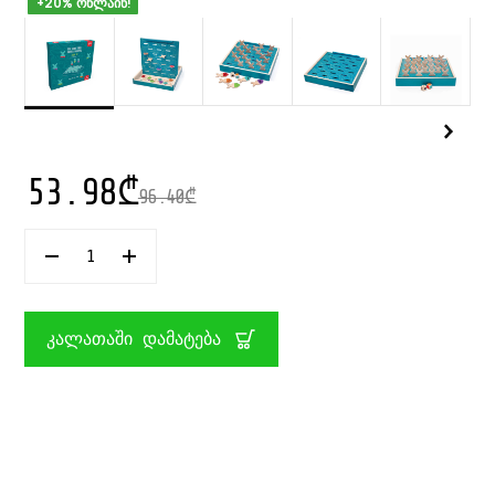
+20% ონლაინ!
53.98
₾
96.40
₾
ᲠᲐᲝᲓᲔᲜᲝᲑᲐ:
ᲡᲐᲛᲐᲒᲘᲓᲝ
ᲗᲐᲛᲐᲨᲘ
FISH
FISH
ᲙᲐᲚᲐᲗᲐᲨᲘ ᲓᲐᲛᲐᲢᲔᲑᲐ
MEMORY
GAME
SVOORA