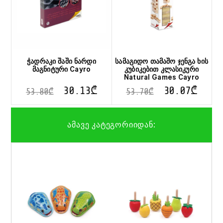
ჭადრაკი შაში ნარდი
სამაგიდო თამაშო ჯენგა ხის
მაგნიტური Cayro
კუბიკებით კლასიკური
Natural Games Cayro
30.13
₾
30.07
₾
53.80
₾
53.70
₾
ამავე კატეგორიიდან:
This
This
product
pro
has
has
multiple
mult
variants.
vari
The
The
options
opt
may
ma
be
be