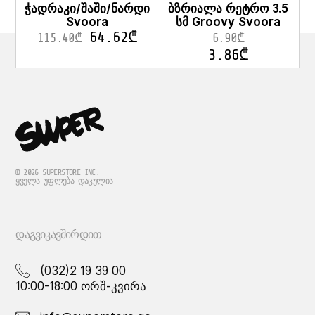
pag
ჭადრაკი/შაში/ნარდი
ბზრიალა რეტრო 3.5
Svoora
სმ Groovy Svoora
64.62
₾
115.40
₾
6.90
₾
3.86
₾
© 2026 SUPERSTORE INC.
ᲧᲕᲔᲚᲐ ᲣᲤᲚᲔᲑᲐ ᲓᲐᲪᲣᲚᲘᲐ
ᲓᲐᲒᲕᲘᲙᲐᲕᲨᲘᲠᲓᲘᲗ
(032)2 19 39 00
10:00-18:00 ორშ-კვირა