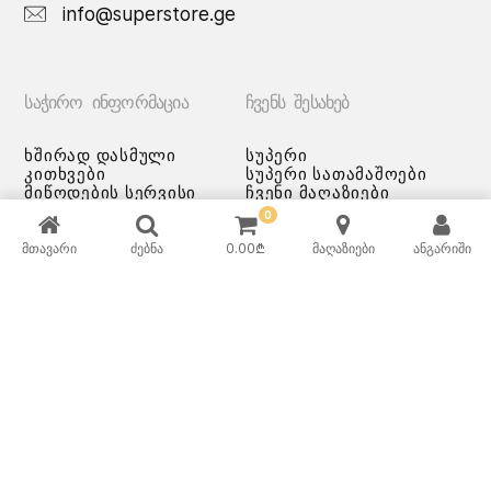
info@superstore.ge
ᲡᲐᲭᲘᲠᲝ ᲘᲜᲤᲝᲠᲛᲐᲪᲘᲐ
ᲩᲕᲔᲜᲡ ᲨᲔᲡᲐᲮᲔᲑ
ხშირად დასმული
სუპერი
კითხვები
სუპერი სათამაშოები
მიწოდების სერვისი
ჩვენი მაღაზიები
გადახდის მეთოდები
0
სამომხმარებლო
შეთანმხება
მთავარი
ძებნა
0.00
₾
მაღაზიები
ანგარიში
კონფიდენციალურობის
პოლიტიკა
♡ სურვილების სია
ქვაბებისა და ტაფების
მოვლა/გამოყენება -
რეკომენდაციები
ᲡᲣᲞᲔᲠᲘ