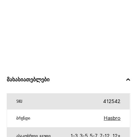
მახასიათებლები
412542
SKU
Hasbro
ᲑᲠᲔᲜᲓᲘ
1-3
,
3-5
,
5-7
,
7-12
,
12+
ᲐᲡᲐᲙᲝᲑᲠᲘᲕᲘ ᲯᲒᲣᲤᲘ