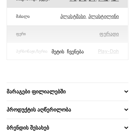
პლასტმასი
,
პლასტილინი
ᲛᲐᲡᲐᲚᲐ
ფერადი
ᲤᲔᲠᲘ
Play-Doh
ᲛᲔᲢᲘᲡ ᲩᲕᲔᲜᲔᲑᲐ
ᲞᲔᲠᲡᲝᲜᲐᲟᲘ/ᲡᲔᲠᲘᲐ
5 x 21 x 5
ᲖᲝᲛᲔᲑᲘ (ᲡᲛ)
5010994922108
ᲑᲐᲠᲙᲝᲓᲘ
მარაგები ფილიალებში
პროდუქტის აღწერილობა
ბრენდის შესახებ