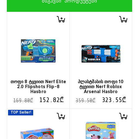
ᲛᲡᲒᲐᲕᲡᲘ ᲞᲠᲝᲓᲣᲥᲢᲔᲑᲘ
თოფი 8 ტყვიით Nerf Elite
პლასტმასის თოფი 10
2.0 Flipshots Flip-8
ტყვიით Nerf Roblox
Hasbro
Arsenal Hasbro
152.82
₾
323.55
₾
169.80
₾
359.50
₾
TOP Seller!