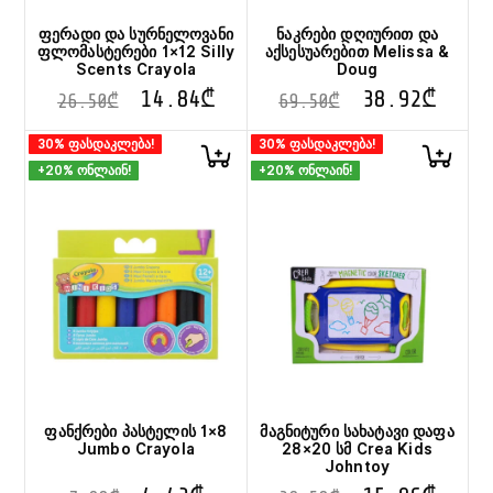
ფერადი და სურნელოვანი
ნაკრები დღიურით და
ფლომასტერები 1×12 Silly
აქსესუარებით Melissa &
Scents Crayola
Doug
14.84
₾
38.92
₾
26.50
₾
69.50
₾
30% ფასდაკლება!
30% ფასდაკლება!
+20% ონლაინ!
+20% ონლაინ!
ფანქრები პასტელის 1×8
მაგნიტური სახატავი დაფა
Jumbo Crayola
28×20 სმ Crea Kids
Johntoy