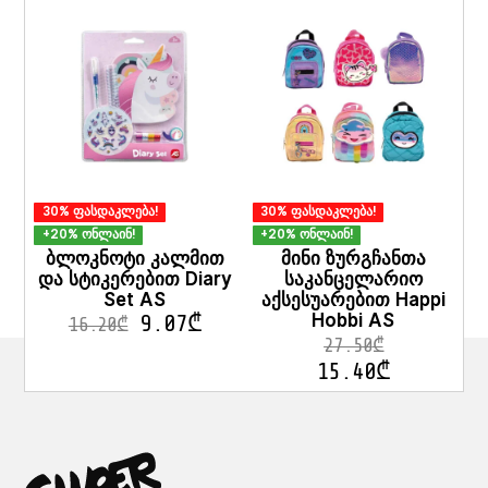
pro
has
mult
vari
The
opt
ma
be
cho
on
30% ფასდაკლება!
30% ფასდაკლება!
the
pro
+20% ონლაინ!
+20% ონლაინ!
pag
ბლოკნოტი კალმით
მინი ზურგჩანთა
და სტიკერებით Diary
საკანცელარიო
Set AS
აქსესუარებით Happi
Hobbi AS
9.07
₾
16.20
₾
27.50
₾
15.40
₾