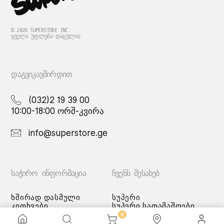
© 2026 SUPERSTORE INC.
ᲧᲕᲔᲚᲐ ᲣᲤᲚᲔᲑᲐ ᲓᲐᲪᲣᲚᲘᲐ
ᲓᲐᲒᲕᲘᲙᲐᲕᲨᲘᲠᲓᲘᲗ
(032)2 19 39 00
10:00-18:00 ორშ-კვირა
info@superstore.ge
ᲡᲐᲭᲘᲠᲝ ᲘᲜᲤᲝᲠᲛᲐᲪᲘᲐ
ᲩᲕᲔᲜᲡ ᲨᲔᲡᲐᲮᲔᲑ
ხშირად დასმული
სუპერი
კითხვები
სუპერი სათამაშოები
მიწოდების სერვისი
ჩვენი მაღაზიები
0
გადახდის მეთოდები