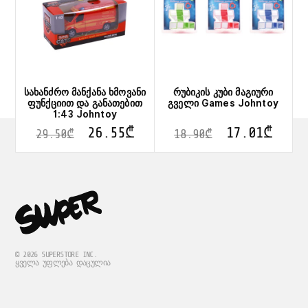
სახანძრო მანქანა ხმოვანი
რუბიკის კუბი მაგიური
ფუნქციით და განათებით
გველი Games Johntoy
1:43 Johntoy
26.55
₾
17.01
₾
29.50
₾
18.90
₾
© 2026 SUPERSTORE INC.
ᲧᲕᲔᲚᲐ ᲣᲤᲚᲔᲑᲐ ᲓᲐᲪᲣᲚᲘᲐ