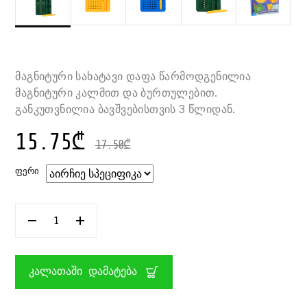
მაგნიტური სახატავი დაფა წარმოდგენილია
მაგნიტური კალმით და ბურთულებით.
განკუთვნილია ბავშვებისთვის 3 წლიდან.
15.75
₾
17.50
₾
ᲤᲔᲠᲘ
ᲠᲐᲝᲓᲔᲜᲝᲑᲐ:
ᲡᲐᲮᲐᲢᲐᲕᲘ
ᲓᲐᲤᲐ
ᲛᲐᲒᲜᲘᲢᲣᲠᲘ
ᲑᲣᲠᲗᲣᲚᲔᲑᲘᲗ
ᲙᲐᲚᲐᲗᲐᲨᲘ ᲓᲐᲛᲐᲢᲔᲑᲐ
13X11
ᲡᲛ
CREA
KIDS