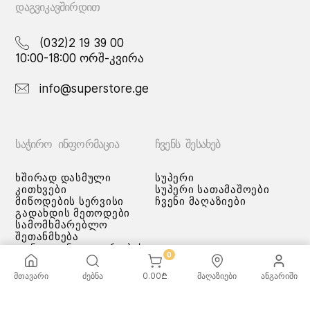
ᲓᲐᲒᲕᲘᲙᲐᲕᲨᲘᲠᲓᲘᲗ
(032)2 19 39 00
10:00-18:00 ორშ-კვირა
info@superstore.ge
ᲡᲐᲭᲘᲠᲝ ᲘᲜᲤᲝᲠᲛᲐᲪᲘᲐ
ᲩᲕᲔᲜᲡ ᲨᲔᲡᲐᲮᲔᲑ
ხშირად დასმული
სუპერი
კითხვები
სუპერი სათამაშოები
მიწოდების სერვისი
ჩვენი მაღაზიები
გადახდის მეთოდები
სამომხმარებლო
შეთანმხება
კონფიდენციალურობის
0
პოლიტიკა
♡ სურვილების სია
მთავარი
ძებნა
0.00
₾
მაღაზიები
ანგარიში
ქვაბებისა და ტაფების
მოვლა/გამოყენება -
რეკომენდაციები