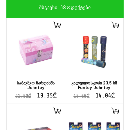
ᲛᲡᲒᲐᲕᲡᲘ ᲞᲠᲝᲓᲣᲥᲢᲔᲑᲘ
საბავშვო ზარდახშა
კალეიდოსკოპი 23.5 სმ
Johntoy
Funtoy Johntoy
19.35
₾
14.04
₾
21.50
₾
15.60
₾