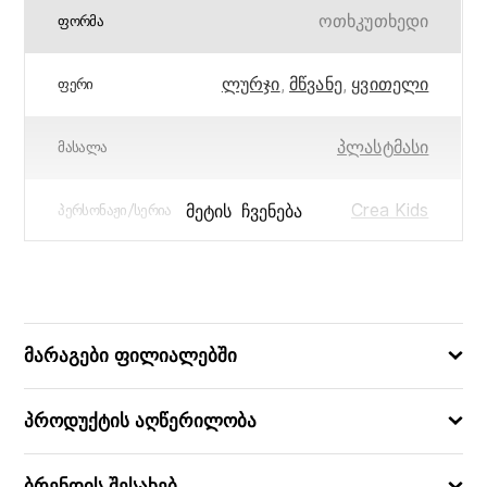
ოთხკუთხედი
ᲤᲝᲠᲛᲐ
ლურჯი
,
მწვანე
,
ყვითელი
ᲤᲔᲠᲘ
პლასტმასი
ᲛᲐᲡᲐᲚᲐ
Crea Kids
ᲛᲔᲢᲘᲡ ᲩᲕᲔᲜᲔᲑᲐ
ᲞᲔᲠᲡᲝᲜᲐᲟᲘ/ᲡᲔᲠᲘᲐ
13 x 11 x 1
ᲖᲝᲛᲔᲑᲘ (ᲡᲛ)
8711866245574
ᲑᲐᲠᲙᲝᲓᲘ
მარაგები ფილიალებში
პროდუქტის აღწერილობა
ბრენდის შესახებ