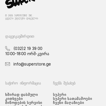
© 2026 SUPERSTORE INC.
ᲧᲕᲔᲚᲐ ᲣᲤᲚᲔᲑᲐ ᲓᲐᲪᲣᲚᲘᲐ
ᲓᲐᲒᲕᲘᲙᲐᲕᲨᲘᲠᲓᲘᲗ
(032)2 19 39 00
10:00-18:00 ორშ-კვირა
info@superstore.ge
ᲡᲐᲭᲘᲠᲝ ᲘᲜᲤᲝᲠᲛᲐᲪᲘᲐ
ᲩᲕᲔᲜᲡ ᲨᲔᲡᲐᲮᲔᲑ
ხშირად დასმული
სუპერი
კითხვები
სუპერი სათამაშოები
მიწოდების სერვისი
ჩვენი მაღაზიები