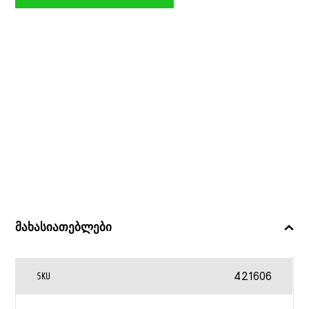
19X19
ᲡᲛ
STITCH
DISNEY
CANENCO
მახასიათებლები
421606
SKU