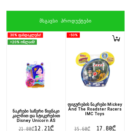
ᲛᲡᲒᲐᲕᲡᲘ ᲞᲠᲝᲓᲣᲥᲢᲔᲑᲘ
30% ფასდაკლება!
-50%
+20% ონლაინ!
ფიგურების ნაკრები Mickey
And The Roadster Racers
ნაკრები საწერი წიგნაკი
IMC Toys
კალმით და სტიკერებით
Disney Unicorn AS
12.21
₾
17.80
₾
21.80
₾
35.60
₾