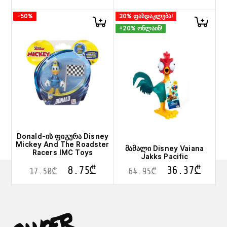
This
-50%
30% ფასდაკლება!
product
+20% ონლაინ!
has
multiple
variants.
The
options
may
be
chosen
on
the
product
page
Donald-ის ფიგურა Disney
Mickey And The Roadster
მამალი Disney Vaiana
Racers IMC Toys
Jakks Pacific
8.75
₾
36.37
₾
17.50
₾
64.95
₾