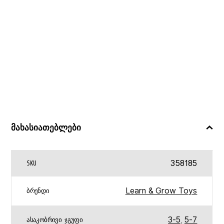
მახასიათებლები
358185
SKU
Learn & Grow Toys
ᲑᲠᲔᲜᲓᲘ
3-5
,
5-7
ᲐᲡᲐᲙᲝᲑᲠᲘᲕᲘ ᲯᲒᲣᲤᲘ