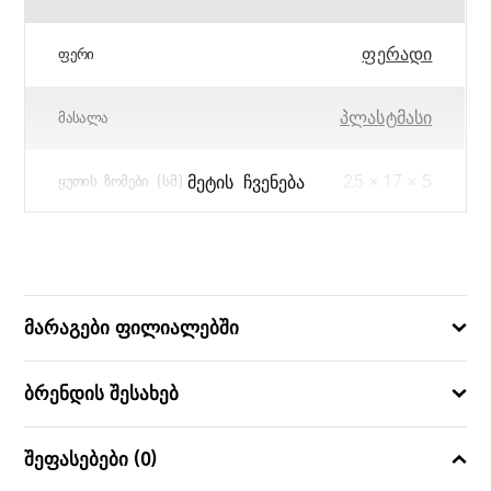
ფერადი
ᲤᲔᲠᲘ
პლასტმასი
ᲛᲐᲡᲐᲚᲐ
25 × 17 × 5
ᲛᲔᲢᲘᲡ ᲩᲕᲔᲜᲔᲑᲐ
ᲧᲣᲗᲘᲡ ᲖᲝᲛᲔᲑᲘ (ᲡᲛ)
36
ᲪᲐᲚᲘ
769503134024
ᲑᲐᲠᲙᲝᲓᲘ
მარაგები ფილიალებში
ბრენდის შესახებ
შეფასებები (0)