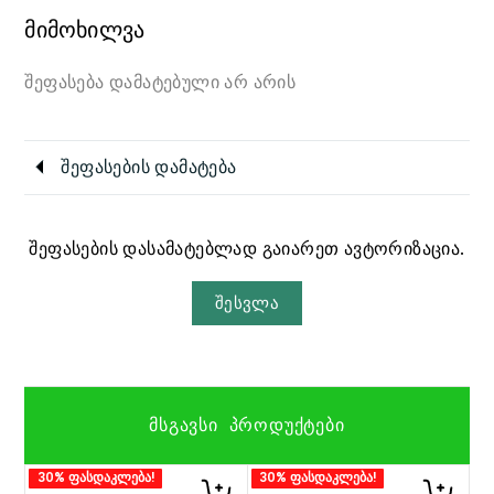
მიმოხილვა
შეფასება დამატებული არ არის
შეფასების დამატება
შეფასების დასამატებლად გაიარეთ ავტორიზაცია.
შესვლა
ᲛᲡᲒᲐᲕᲡᲘ ᲞᲠᲝᲓᲣᲥᲢᲔᲑᲘ
30% ფასდაკლება!
30% ფასდაკლება!