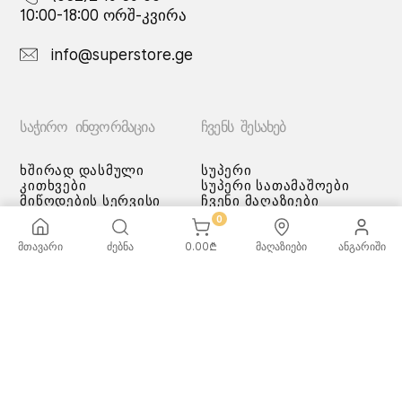
10:00-18:00 ორშ-კვირა
info@superstore.ge
ᲡᲐᲭᲘᲠᲝ ᲘᲜᲤᲝᲠᲛᲐᲪᲘᲐ
ᲩᲕᲔᲜᲡ ᲨᲔᲡᲐᲮᲔᲑ
ხშირად დასმული
სუპერი
კითხვები
სუპერი სათამაშოები
მიწოდების სერვისი
ჩვენი მაღაზიები
გადახდის მეთოდები
0
სამომხმარებლო
შეთანმხება
მთავარი
ძებნა
0.00
₾
მაღაზიები
ანგარიში
კონფიდენციალურობის
პოლიტიკა
♡ სურვილების სია
ქვაბებისა და ტაფების
მოვლა/გამოყენება -
რეკომენდაციები