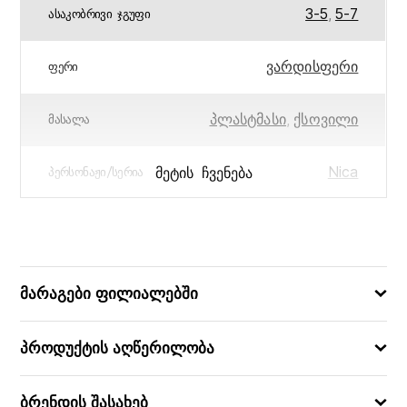
3-5
,
5-7
ᲐᲡᲐᲙᲝᲑᲠᲘᲕᲘ ᲯᲒᲣᲤᲘ
ვარდისფერი
ᲤᲔᲠᲘ
პლასტმასი
,
ქსოვილი
ᲛᲐᲡᲐᲚᲐ
Nica
ᲛᲔᲢᲘᲡ ᲩᲕᲔᲜᲔᲑᲐ
ᲞᲔᲠᲡᲝᲜᲐᲟᲘ/ᲡᲔᲠᲘᲐ
42
ᲖᲝᲛᲐ (ᲡᲛ)
8435083654451
ᲑᲐᲠᲙᲝᲓᲘ
მარაგები ფილიალებში
პროდუქტის აღწერილობა
ბრენდის შასახებ