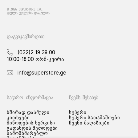
© 2026 SUPERSTORE INC.
ᲧᲕᲔᲚᲐ ᲣᲤᲚᲔᲑᲐ ᲓᲐᲪᲣᲚᲘᲐ
ᲓᲐᲒᲕᲘᲙᲐᲕᲨᲘᲠᲓᲘᲗ
(032)2 19 39 00
10:00-18:00 ორშ-კვირა
info@superstore.ge
ᲡᲐᲭᲘᲠᲝ ᲘᲜᲤᲝᲠᲛᲐᲪᲘᲐ
ᲩᲕᲔᲜᲡ ᲨᲔᲡᲐᲮᲔᲑ
ხშირად დასმული
სუპერი
კითხვები
სუპერი სათამაშოები
მიწოდების სერვისი
ჩვენი მაღაზიები
გადახდის მეთოდები
სამომხმარებლო