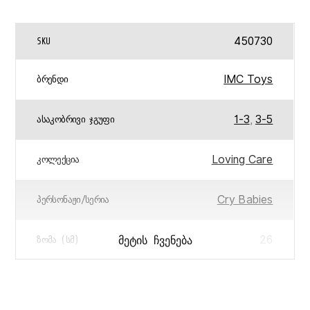
450730
SKU
IMC Toys
ᲑᲠᲔᲜᲓᲘ
1-3
,
3-5
ᲐᲡᲐᲙᲝᲑᲠᲘᲕᲘ ᲯᲒᲣᲤᲘ
Loving Care
ᲙᲝᲚᲔᲥᲪᲘᲐ
Cry Babies
ᲞᲔᲠᲡᲝᲜᲐᲟᲘ/ᲡᲔᲠᲘᲐ
26
ᲛᲔᲢᲘᲡ ᲩᲕᲔᲜᲔᲑᲐ
ᲖᲝᲛᲐ (ᲡᲛ)
8421134927377
ᲑᲐᲠᲙᲝᲓᲘ