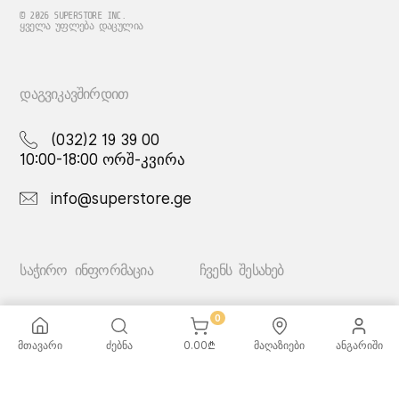
© 2026 SUPERSTORE INC.
ᲧᲕᲔᲚᲐ ᲣᲤᲚᲔᲑᲐ ᲓᲐᲪᲣᲚᲘᲐ
ᲓᲐᲒᲕᲘᲙᲐᲕᲨᲘᲠᲓᲘᲗ
(032)2 19 39 00
10:00-18:00 ორშ-კვირა
info@superstore.ge
ᲡᲐᲭᲘᲠᲝ ᲘᲜᲤᲝᲠᲛᲐᲪᲘᲐ
ᲩᲕᲔᲜᲡ ᲨᲔᲡᲐᲮᲔᲑ
ხშირად დასმული
სუპერი
0
კითხვები
სუპერი სათამაშოები
მიწოდების სერვისი
ჩვენი მაღაზიები
მთავარი
ძებნა
0.00
₾
მაღაზიები
ანგარიში
გადახდის მეთოდები
სამომხმარებლო
შეთანმხება