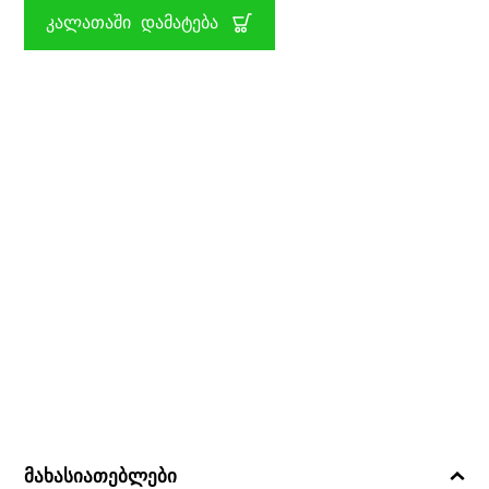
LOVING
ᲙᲐᲚᲐᲗᲐᲨᲘ ᲓᲐᲛᲐᲢᲔᲑᲐ
CARE
CRY
BABIES
IMC
TOYS
მახასიათებლები