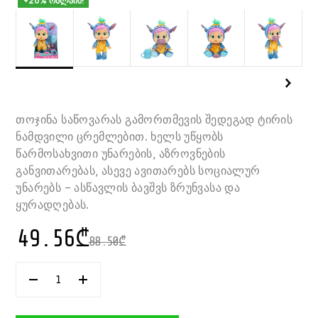
+20% ონლაინ!
თოჯინა საწოვარას გამორთმევის შედეგად ტირის
ნამდვილი ცრემლებით. ხელს უწყობს
წარმოსახვითი უნარების, აზროვნების
განვითარებას, ასევე ავითარებს სოციალურ
უნარებს – ასწავლის ბავშვს ზრუნვასა და
ყურადღებას.
49.56
₾
88.50
₾
ᲠᲐᲝᲓᲔᲜᲝᲑᲐ:
ᲗᲝᲯᲘᲜᲐ
STITCH
DISNEY