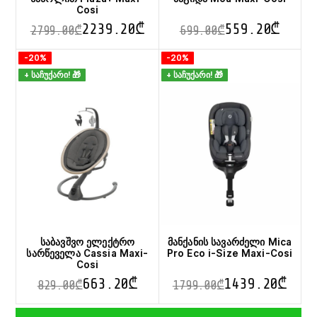
Cosi
2239.20
₾
559.20
₾
2799.00
₾
699.00
₾
This
This
-20%
-20%
product
product
+ საჩუქარი! 🎁
+ საჩუქარი! 🎁
has
has
multiple
multiple
variants.
variants.
The
The
options
options
may
may
be
be
chosen
chosen
on
on
the
the
product
product
page
page
საბავშვო ელექტრო
მანქანის სავარძელი Mica
სარწეველა Cassia Maxi-
Pro Eco i-Size Maxi-Cosi
Cosi
663.20
₾
1439.20
₾
829.00
₾
1799.00
₾
This
This