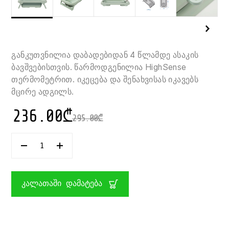
განკუთვნილია დაბადებიდან 4 წლამდე ასაკის
ბავშვებისთვის. წარმოდგენილია HighSense
თერმომეტრით. იკეცება და შენახვისას იკავებს
მცირე ადგილს.
236.00
₾
295.00
₾
ᲠᲐᲝᲓᲔᲜᲝᲑᲐ:
ᲡᲐᲑᲐᲕᲨᲕᲝ
ᲐᲑᲐᲖᲐᲜᲐ
ᲗᲔᲠᲛᲝᲛᲔᲢᲠᲘᲗ
ᲓᲐᲡᲐᲙᲔᲪᲘ
ᲙᲐᲚᲐᲗᲐᲨᲘ ᲓᲐᲛᲐᲢᲔᲑᲐ
INDIGO
MAXI-
COSI