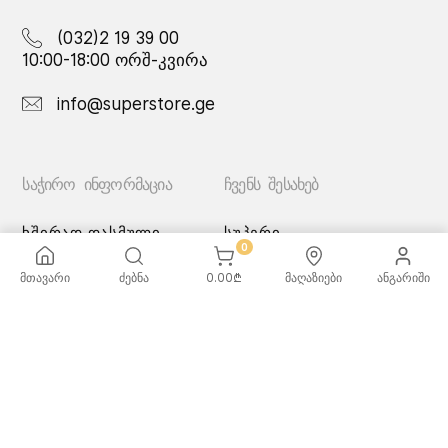
(032)2 19 39 00
10:00-18:00 ორშ-კვირა
info@superstore.ge
ᲡᲐᲭᲘᲠᲝ ᲘᲜᲤᲝᲠᲛᲐᲪᲘᲐ
ᲩᲕᲔᲜᲡ ᲨᲔᲡᲐᲮᲔᲑ
ხშირად დასმული
სუპერი
0
კითხვები
სუპერი სათამაშოები
მიწოდების სერვისი
ჩვენი მაღაზიები
მთავარი
ძებნა
0.00
₾
მაღაზიები
ანგარიში
გადახდის მეთოდები
სამომხმარებლო
შეთანმხება
კონფიდენციალურობის
პოლიტიკა
♡ სურვილების სია
ქვაბებისა და ტაფების
მოვლა/გამოყენება -
რეკომენდაციები