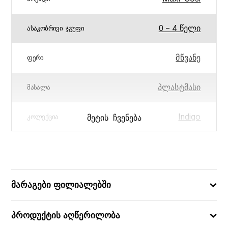
0 – 4 წელი
ᲐᲡᲐᲙᲝᲑᲠᲘᲕᲘ ᲯᲒᲣᲤᲘ
მწვანე
ᲤᲔᲠᲘ
პლასტმასი
ᲛᲐᲡᲐᲚᲐ
Indigo
ᲛᲔᲢᲘᲡ ᲩᲕᲔᲜᲔᲑᲐ
ᲙᲝᲚᲔᲥᲪᲘᲐ
88.5x53x11.5
ᲧᲣᲗᲘᲡ ᲖᲝᲛᲔᲑᲘ (ᲡᲛ)
3220600010639
ᲑᲐᲠᲙᲝᲓᲘ
მარაგები ფილიალებში
პროდუქტის აღწერილობა