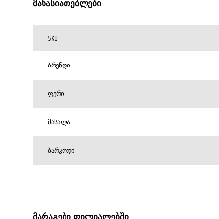
მახასიათებლები
SKU
ᲑᲠᲔᲜᲓᲘ
ᲤᲔᲠᲘ
ᲛᲐᲡᲐᲚᲐ
ᲑᲐᲠᲙᲝᲓᲘ
მარაგები ფილიალებში