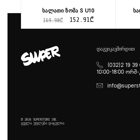
ხალათი ზომა S U10
ხა
152.91
₾
169.90
₾
ᲓᲐᲒᲕᲘᲙᲐᲕᲨᲘᲠᲓᲘᲗ
(032)2 19 39
10:00-18:00 ორშ
info@supers
© 2026 SUPERSTORE INC.
ᲧᲕᲔᲚᲐ ᲣᲤᲚᲔᲑᲐ ᲓᲐᲪᲣᲚᲘᲐ