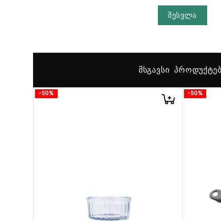
შესვლა
ᲛᲡᲒᲐᲕᲡᲘ ᲞᲠᲝᲓᲣᲥᲢᲔ
-50%
-50%