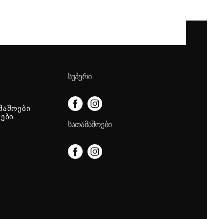
ᲡᲣᲞᲔᲠᲘ
მაშოები
იები
ᲡᲐᲗᲐᲛᲐᲨᲝᲔᲑᲘ