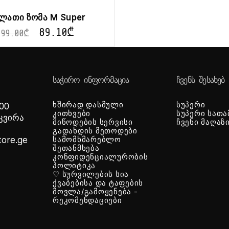
ლათი ზომა M Super
89.10
₾
99.00
₾
ᲡᲐᲭᲘᲠᲝ ᲘᲜᲤᲝᲠᲛᲐᲪᲘᲐ
ᲩᲕᲔᲜᲡ ᲨᲔᲡᲐᲮᲔᲑ
ხშირად დასმული
სუპერი
 00
კითხვები
სუპერი სათა
-კვირა
მიწოდების სერვისი
ჩვენი მაღაზ
გადახდის მეთოდები
tore.ge
სამომხმარებლო
შეთანმხება
კონფიდენციალურობის
პოლიტიკა
♡ სურვილების სია
ქვაბებისა და ტაფების
მოვლა/გამოყენება -
რეკომენდაციები