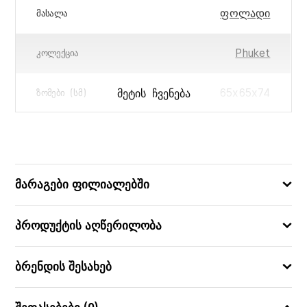
ფოლადი
ᲛᲐᲡᲐᲚᲐ
Phuket
ᲙᲝᲚᲔᲥᲪᲘᲐ
65x65x74
ᲛᲔᲢᲘᲡ ᲩᲕᲔᲜᲔᲑᲐ
ᲖᲝᲛᲔᲑᲘ (ᲡᲛ)
3560231728786
ᲑᲐᲠᲙᲝᲓᲘ
მარაგები ფილიალებში
პროდუქტის აღწერილობა
ბრენდის შესახებ