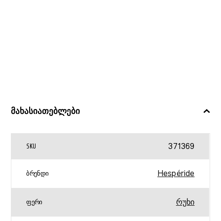
მახასიათებლები
371369
SKU
Hespéride
ᲑᲠᲔᲜᲓᲘ
რუხი
ᲤᲔᲠᲘ