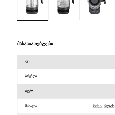
მახასიათებლები
SKU
ᲑᲠᲔᲜᲓᲘ
ᲤᲔᲠᲘ
მინა
,
პლას
ᲛᲐᲡᲐᲚᲐ