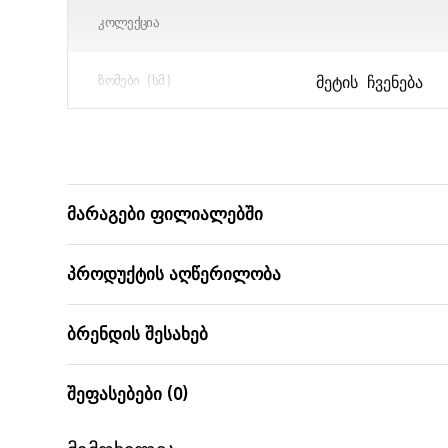
ᲙᲝᲚᲔᲥᲪᲘᲐ
ᲛᲔᲢᲘᲡ ᲩᲕᲔᲜᲔᲑᲐ
ᲖᲝᲛᲔᲑᲘ (ᲡᲛ)
ᲛᲝᲪᲣᲚᲝᲑᲐ (Ლ)
ᲑᲐᲠᲙᲝᲓᲘ
მარაგები ფილიალებში
პროდუქტის აღწერილობა
ბრენდის შესახებ
შეფასებები (0)