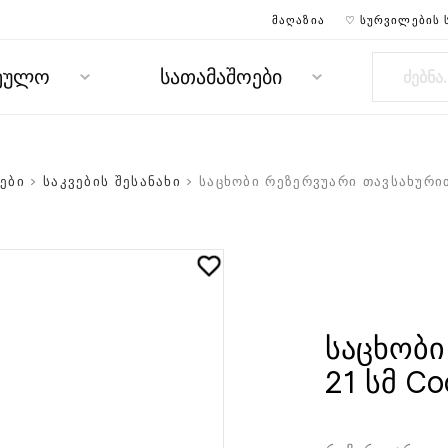
ᲛᲐᲦᲐᲖᲘᲐ
♡ ᲡᲣᲠᲕᲘᲚᲔᲑᲘᲡ 
რეულო
სათამაშოები
ები
>
საკვების შესანახი
> საცხობი რეზერვუარი თავსახურით
საცხობი
21 სმ Co