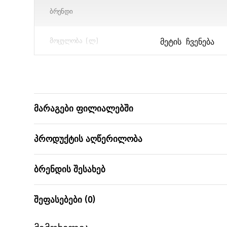
ᲑᲠᲔᲜᲓᲘ
ᲛᲔᲢᲘᲡ ᲩᲕᲔᲜᲔᲑᲐ
ᲛᲝᲪᲣᲚᲝᲑᲐ (Ლ)
ᲛᲬᲐᲠᲛᲝᲔᲑᲔᲚᲘ
ᲖᲝᲛᲔᲑᲘ
მარაგები ფილიალებში
გამოიყენება მიკროტალღუ
პროდუქტის აღწერილობა
ჭურჭლის სარეცხ მანქანაში, 
ᲒᲐᲛᲝᲘᲧᲔᲜᲔᲑᲐ
გამოიყენება მაცივარ
ბრენდის შესახებ
გამოიყენებ
შეფასებები (0)
ᲛᲐᲮᲐᲡᲘᲐᲗᲔᲑᲚᲔᲑᲘ
გამოიყენება ჭ