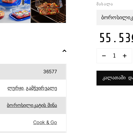
მასალა
ბოროსილიკა
55.53
ᲠᲐᲝᲓᲔᲜᲝ
ᲡᲐᲪᲮᲝᲑᲘ
ᲠᲔᲖᲔᲠᲕᲣᲐ
ᲗᲐᲕᲡᲐᲮᲣᲠ
36577
21
ᲙᲐᲚᲐᲗᲐᲨᲘ ᲓᲐ
ᲡᲛ
COOK
&
ლურჯი
,
გამჭვირვალე
GO
PYREX
ბოროსილიკატის მინა
Cook & Go