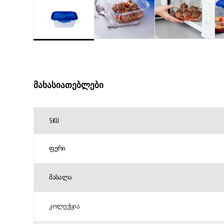
მახასიათებლები
SKU
ᲤᲔᲠᲘ
ᲛᲐᲡᲐᲚᲐ
ᲙᲝᲚᲔᲥᲪᲘᲐ