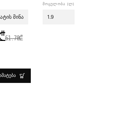
მოცულობა (ლ)
ტის მინა
1.9
₾
61.70
₾
ᲑᲐ:
ᲠᲘ
ᲘᲗ
ᲛᲐᲢᲔᲑᲐ