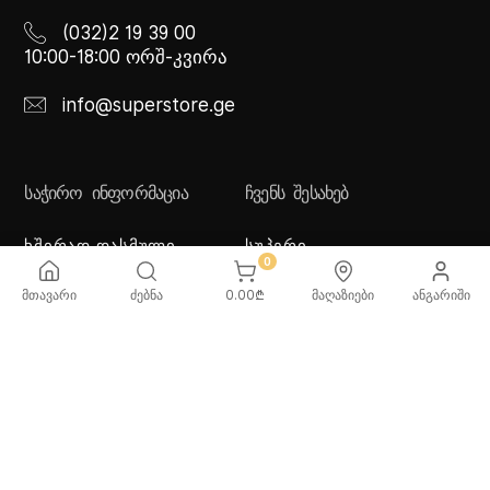
(032)2 19 39 00
10:00-18:00 ორშ-კვირა
info@superstore.ge
ᲡᲐᲭᲘᲠᲝ ᲘᲜᲤᲝᲠᲛᲐᲪᲘᲐ
ᲩᲕᲔᲜᲡ ᲨᲔᲡᲐᲮᲔᲑ
ხშირად დასმული
სუპერი
კითხვები
სუპერი სათამაშოები
0
მიწოდების სერვისი
ჩვენი მაღაზიები
მთავარი
ძებნა
0.00
₾
მაღაზიები
ანგარიში
გადახდის მეთოდები
სამომხმარებლო
შეთანმხება
კონფიდენციალურობის
პოლიტიკა
♡ სურვილების სია
ქვაბებისა და ტაფების
მოვლა/გამოყენება -
რეკომენდაციები