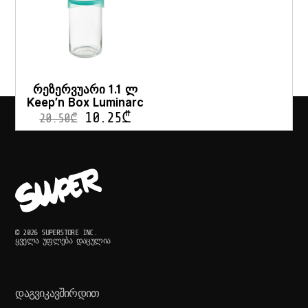
რეზერვუარი 1.1 ლ
Keep’n Box Luminarc
10.25
₾
20.50
₾
© 2026 SUPERSTORE INC.
ᲧᲕᲔᲚᲐ ᲣᲤᲚᲔᲑᲐ ᲓᲐᲪᲣᲚᲘᲐ
ᲓᲐᲒᲕᲘᲙᲐᲕᲨᲘᲠᲓᲘᲗ