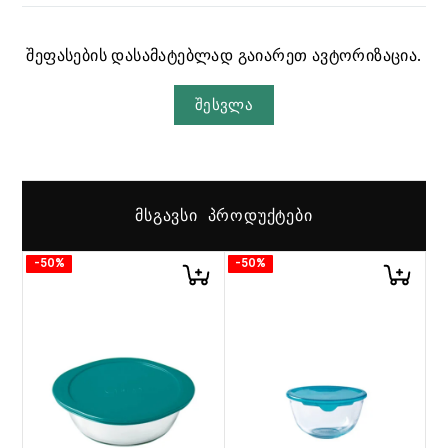
შეფასების დასამატებლად გაიარეთ ავტორიზაცია.
შესვლა
ᲛᲡᲒᲐᲕᲡᲘ ᲞᲠᲝᲓᲣᲥᲢᲔᲑᲘ
-50%
-50%