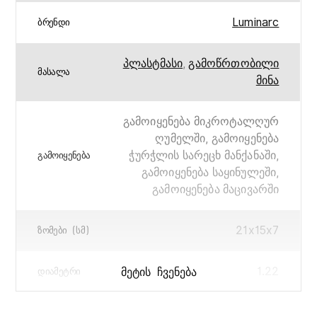
Luminarc
ᲑᲠᲔᲜᲓᲘ
პლასტმასი
,
გამოწრთობილი
ᲛᲐᲡᲐᲚᲐ
მინა
გამოიყენება მიკროტალღურ
ღუმელში, გამოიყენება
ჭურჭლის სარეცხ მანქანაში,
ᲒᲐᲛᲝᲘᲧᲔᲜᲔᲑᲐ
გამოიყენება საყინულეში,
გამოიყენება მაცივარში
21x15x7
ᲖᲝᲛᲔᲑᲘ (ᲡᲛ)
1.22
ᲛᲔᲢᲘᲡ ᲩᲕᲔᲜᲔᲑᲐ
ᲓᲘᲐᲛᲔᲢᲠᲘ
Keep’n Box
ᲙᲝᲚᲔᲥᲪᲘᲐ