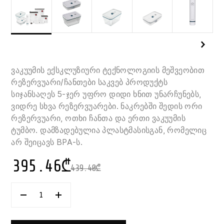
ვაკუუმის ექსკლუზიური ტექნოლოგიის მეშვეობით
რეზერვუარი/ჩანთები საკვებ პროდუქტს
სიჯანსაღეს 5-ჯერ უფრო დიდი ხნით უნარჩუნებს,
ვიდრე სხვა რეზერვუარები. ნაკრებში შედის ორი
რეზერვუარი, ოთხი ჩანთა და ერთი ვაკუუმის
ტუმბო. დამზადებულია პლასტმასისგან, რომელიც
არ შეიცავს BPA-ს.
395.46
₾
439.40
₾
ᲠᲐᲝᲓᲔᲜᲝᲑᲐ:
ᲜᲐᲙᲠᲔᲑᲘ
ᲠᲔᲖᲔᲠᲕᲣᲐᲠᲔᲑᲘᲡ
ᲓᲐ