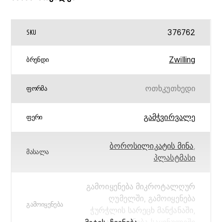
376762
SKU
Zwilling
ᲑᲠᲔᲜᲓᲘ
ოთხკუთხედი
ᲤᲝᲠᲛᲐ
გამჭვირვალე
ᲤᲔᲠᲘ
ბოროსილიკატის მინა
,
ᲛᲐᲡᲐᲚᲐ
პლასტმასი
გამოიყენება მიკროტალღურ
ღუმელში, გამოიყენება
ᲒᲐᲛᲝᲘᲧᲔᲜᲔᲑᲐ
ჭურჭლის სარეცხ მანქანაში,