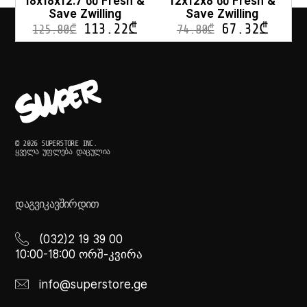
18x18x12.7 სმ Fresh &
12x12x8 სმ Fresh &
Save Zwilling
Save Zwilling
113.22
₾
67.32
₾
125.80
₾
74.80
₾
© 2026 SUPERSTORE INC.
ᲧᲕᲔᲚᲐ ᲣᲤᲚᲔᲑᲐ ᲓᲐᲪᲣᲚᲘᲐ
ᲓᲐᲒᲕᲘᲙᲐᲕᲨᲘᲠᲓᲘᲗ
(032)2 19 39 00
10:00-18:00 ორშ-კვირა
info@superstore.ge