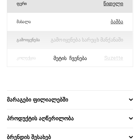
წითელი
ᲤᲔᲠᲘ
ბამბა
ᲛᲐᲡᲐᲚᲐ
გამოიყენება სარეცხ მანქანაში
ᲒᲐᲛᲝᲘᲧᲔᲜᲔᲑᲐ
Suzette
ᲛᲔᲢᲘᲡ ᲩᲕᲔᲜᲔᲑᲐ
ᲙᲝᲚᲔᲥᲪᲘᲐ
50×50
ᲖᲝᲛᲔᲑᲘ (ᲡᲛ)
3574387313154
ᲑᲐᲠᲙᲝᲓᲘ
მარაგები ფილიალებში
პროდუქტის აღწერილობა
ბრენდის შესახებ