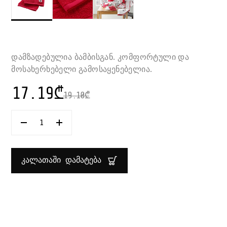
დამზადებულია ბამბისგან. კომფორტული და
მოსახერხებელი გამოსაყენებელია.
17.19
₾
19.10
₾
ᲠᲐᲝᲓᲔᲜᲝᲑᲐ:
ᲡᲐᲛᲖᲐᲠᲔᲣᲚᲝᲡ
ᲢᲘᲚᲝ
50X50
ᲡᲛ
ᲙᲐᲚᲐᲗᲐᲨᲘ ᲓᲐᲛᲐᲢᲔᲑᲐ
SUZETTE
U10