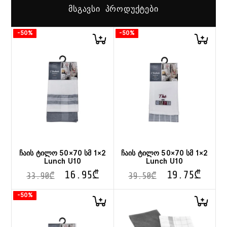
ᲛᲡᲒᲐᲕᲡᲘ ᲞᲠᲝᲓᲣᲥᲢᲔᲑᲘ
-50%
-50%
ჩაის ტილო 50×70 სმ 1×2
ჩაის ტილო 50×70 სმ 1×2
Lunch U10
Lunch U10
16.95
₾
19.75
₾
33.90
₾
39.50
₾
-50%